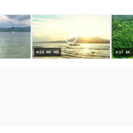
0:13
4K
HD
0:17
4K