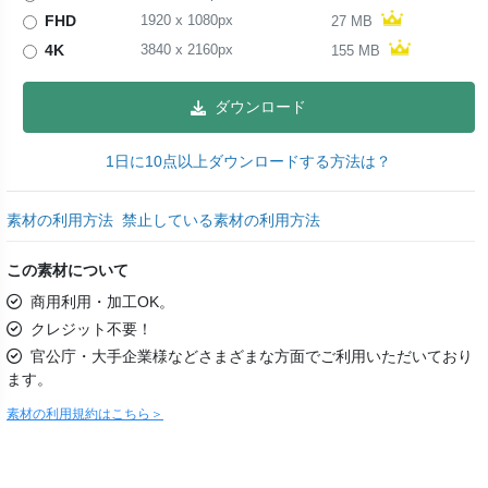
FHD
1920
x
1080
px
27 MB
4K
3840
x
2160
px
155 MB
ダウンロード
1日に10点以上ダウンロードする方法は？
素材の利用方法
禁止している素材の利用方法
この素材について
商用利用・加工OK。
クレジット不要！
官公庁・大手企業様などさまざまな方面でご利用いただいており
ます。
素材の利用規約はこちら＞