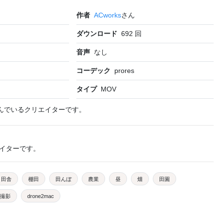
作者
ACworks
さん
ダウンロード
692
回
音声
なし
コーデック
prores
タイプ
MOV
んでいるクリエイターです。
イターです。
田舎
棚田
田んぼ
農業
昼
畑
田園
撮影
drone2mac