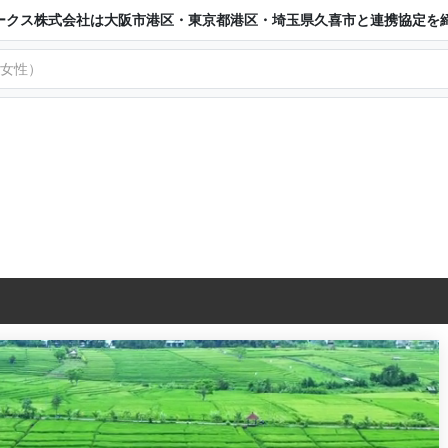
ークス株式会社は大阪市港区・東京都港区・埼玉県久喜市と連携協定を