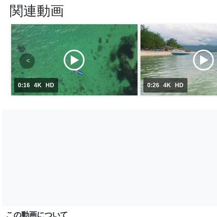
関連動画
0:16
4K
HD
0:26
4K
HD
この動画について