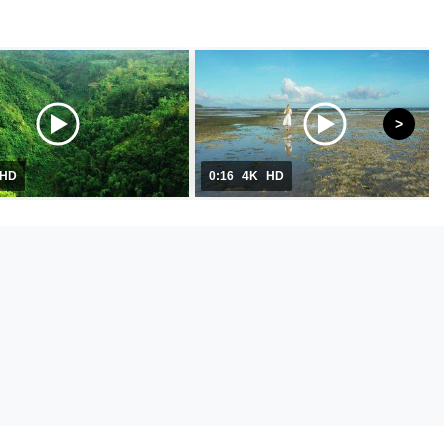
HD
0:16
4K
HD