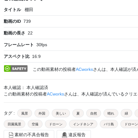
タイトル
棚田
動画のID
739
動画の長さ
22
フレームレート
30
fps
アスペクト比
16:9
この動画素材の投稿者
ACworks
さんは、本人確認が済
本人確認： 本人確認済
この動画素材の投稿者
ACworks
さんは、本人確認が済んでいるクリエ
タグ
:
風景
外国
美しい
夏
自然
晴れ
緑
田園風景
空撮
ドローン
インドネシア
バリ島
ドローン
素材の不具合報告
違反報告