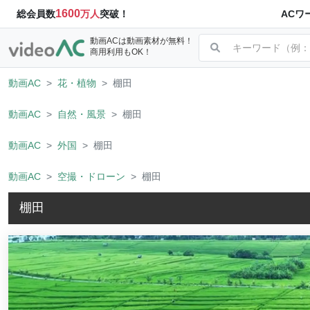
1600
ACワ
総会員数
万人
突破！
動画ACは動画素材が無料！
商用利用もOK！
動画AC
花・植物
棚田
動画AC
自然・風景
棚田
動画AC
外国
棚田
動画AC
空撮・ドローン
棚田
棚田