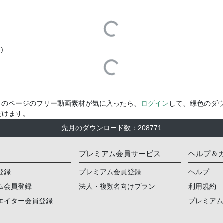
Loading...
)
Loading...
このページのフリー動画素材が気に入ったら、
ログイン
して、緑色のダ
だけます。
先月のダウンロード数
：
208771
プレミアム会員サービス
ヘルプ＆
登録
プレミアム会員登録
ヘルプ
ム会員登録
法人・複数名向けプラン
利用規約
エイター会員登録
プレミア