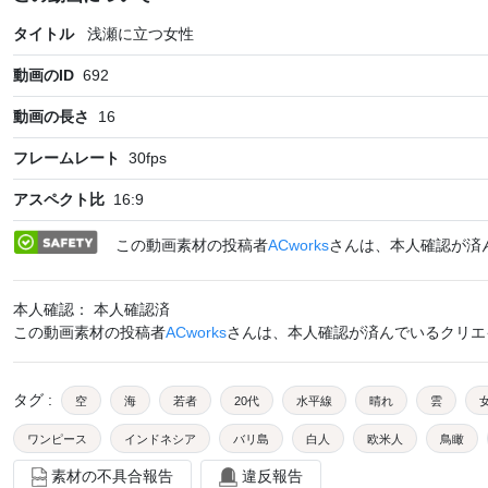
タイトル
浅瀬に立つ女性
動画のID
692
動画の長さ
16
フレームレート
30
fps
アスペクト比
16:9
この動画素材の投稿者
ACworks
さんは、本人確認が済
本人確認： 本人確認済
この動画素材の投稿者
ACworks
さんは、本人確認が済んでいるクリエ
タグ
:
空
海
若者
20代
水平線
晴れ
雲
ワンピース
インドネシア
バリ島
白人
欧米人
鳥瞰
素材の不具合報告
違反報告