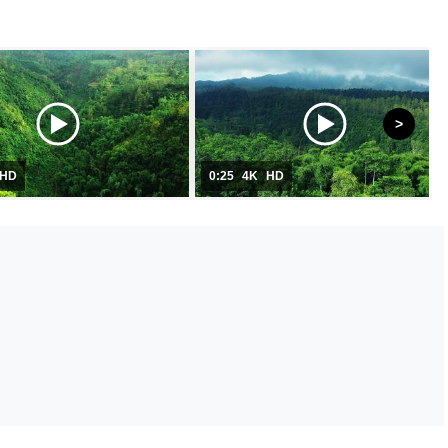
HD
0:25
4K
HD