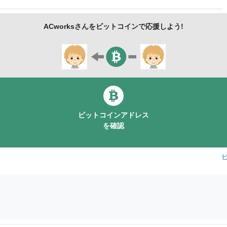
ACworks
さんをビットコインで応援しよう!
ビットコインアドレス
を確認