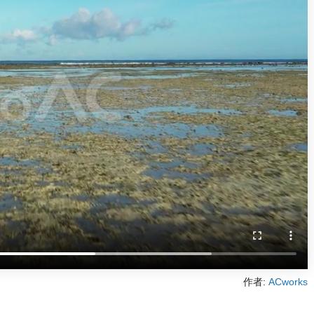
作者:
ACworks