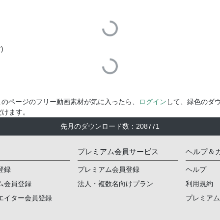
Loading...
Loading...
)
このページのフリー動画素材が気に入ったら、
ログイン
して、緑色のダ
だけます。
先月のダウンロード数
：
208771
プレミアム会員サービス
ヘルプ＆
登録
プレミアム会員登録
ヘルプ
ム会員登録
法人・複数名向けプラン
利用規約
エイター会員登録
プレミア