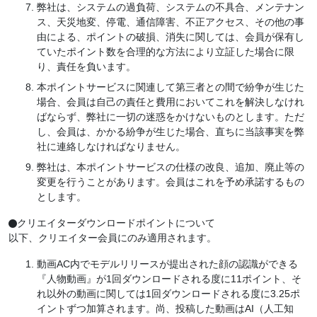
弊社は、システムの過負荷、システムの不具合、メンテナン
ス、天災地変、停電、通信障害、不正アクセス、その他の事
由による、ポイントの破損、消失に関しては、会員が保有し
ていたポイント数を合理的な方法により立証した場合に限
り、責任を負います。
本ポイントサービスに関連して第三者との間で紛争が生じた
場合、会員は自己の責任と費用においてこれを解決しなけれ
ばならず、弊社に一切の迷惑をかけないものとします。ただ
し、会員は、かかる紛争が生じた場合、直ちに当該事実を弊
社に連絡しなければなりません。
弊社は、本ポイントサービスの仕様の改良、追加、廃止等の
変更を行うことがあります。会員はこれを予め承諾するもの
とします。
クリエイターダウンロードポイントについて

以下、クリエイター会員にのみ適用されます。
動画AC内でモデルリリースが提出された顔の認識ができる
『人物動画』が1回ダウンロードされる度に11ポイント、そ
れ以外の動画に関しては1回ダウンロードされる度に3.25ポ
イントずつ加算されます。尚、投稿した動画はAI（人工知