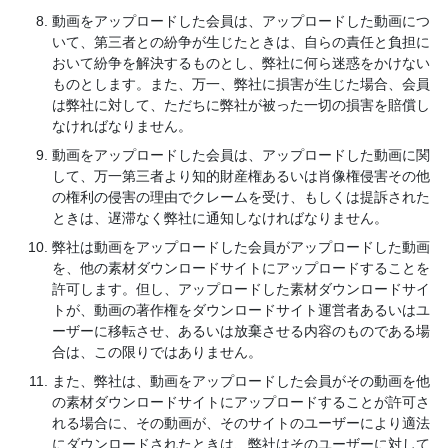
動画をアップロードした会員は、アップロードした動画につ
いて、第三者との紛争が生じたときは、自らの責任と負担に
おいて紛争を解決するものとし、弊社に何ら迷惑をかけない
ものとします。また、万一、弊社に損害が生じた場合、会員
は弊社に対して、ただちに弊社が被った一切の損害を賠償し
なければなりません。
動画をアップロードした会員は、アップロードした動画に関
して、万一第三者より知的財産権あるいは肖像権侵害その他
の権利の侵害の理由でクレームを受け、もしくは提訴された
ときは、遅滞なく弊社に通知しなければなりません。
弊社は動画をアップロードした会員がアップロードした動画
を、他の素材ダウンロードサイトにアップロードすることを
許可します。但し、アップロードした素材ダウンロードサイ
トが、動画の著作権をダウンロードサイト運営者あるいはユ
ーザーに移転させ、あるいは放棄させる内容のものである場
合は、この限りではありません。
また、弊社は、動画をアップロードした会員がその動画を他
の素材ダウンロードサイトにアップロードすることが許可さ
れる場合に、その動画が、そのサイトのユーザーにより適法
にダウンロードされたときは、弊社はそのユーザーに対して