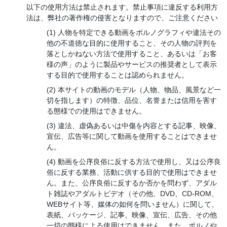
以下の使用方法は禁止されます。禁止事項に違反する利用方
法は、弊社の著作権の侵害となりますので、ご注意ください
人物を特定できる動画をポルノグラフィや違法その
他の不道徳な目的に使用すること、その人物の評判を
落としかねない方法で使用すること、あるいは「お客
様の声」のように製品やサービスの推奨者として表示
する目的で使用することは認められません。
本サイトの動画のモデル（人物、物品、風景など一
切を指します）の特徴、品位、名誉または信用を害す
る態様での使用はできません。
違法、虚偽あるいは中傷を内容とする記事、映像、
宣伝、広告等に関して動画を使用することはできませ
ん。
動画を公序良俗に反する方法で使用し、又は公序良
俗に反する業務、活動に供する目的で使用はできませ
ん。また、公序良俗に反するか否かを問わず、アダル
ト雑誌やアダルトビデオ（その他、DVD、CD-ROM、
WEBサイト等、媒体の如何を問いません）に関して、
表紙、パッケージ、記事、映像、宣伝、広告、その他
一切の態様による使用はできません。また、ポルノや