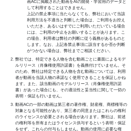
画ACに掲載された動画をAIの開発・学習用のデータと
して利用することはできません。
上記の禁止事項に当たらなくても、弊社において当該
利用方法を不適当と判断した場合は、ご利用をお控え
いただき、あるいはすでにご利用いただいている場合
には、ご利用の中止をお願いすることがあります。こ
の場合、利用者は弊社の判断に従う義務があるものと
します。なお、上記各禁止事項に該当するか否か判断
がつかない場合は、弊社までご相談ください。
弊社では、特定できる人物を含む動画ごとに書面によるモデ
ルリリース（肖像権使用許諾書）を義務付けていません。そ
のため、弊社は特定できる人物を含む動画については、利用
者が動画を当該人物の承諾なく使用できることを保証しかね
ます。また、該当動画のモデルリリース（肖像権使用許諾
書）があった場合にも、その適法性と妥当性に関して一切の
表明・保証も行いません。
動画ACの一部の動画は第三者の著作権、財産権、商標権等の
対象となる可能性があり、第三者の同意またはこれらの権利
のライセンスが必要とされる場合があります。弊社は、前述
の権利等を所有またはライセンス供与するという表明・保証
をせず、これらの付与もしません。動画の使用に必要な権