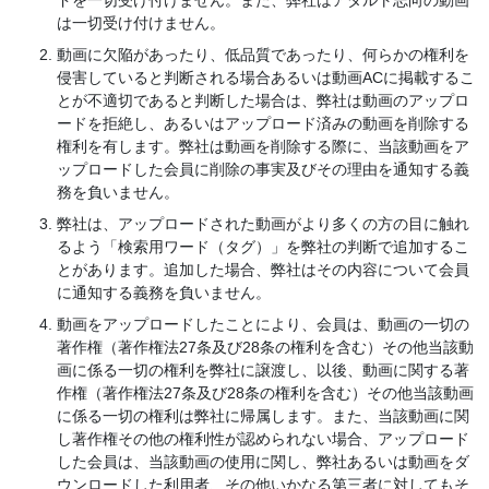
ドを一切受け付けません。また、弊社はアダルト志向の動画
は一切受け付けません。
動画に欠陥があったり、低品質であったり、何らかの権利を
侵害していると判断される場合あるいは動画ACに掲載するこ
とが不適切であると判断した場合は、弊社は動画のアップロ
ードを拒絶し、あるいはアップロード済みの動画を削除する
権利を有します。弊社は動画を削除する際に、当該動画をア
ップロードした会員に削除の事実及びその理由を通知する義
務を負いません。
弊社は、アップロードされた動画がより多くの方の目に触れ
るよう「検索用ワード（タグ）」を弊社の判断で追加するこ
とがあります。追加した場合、弊社はその内容について会員
に通知する義務を負いません。
動画をアップロードしたことにより、会員は、動画の一切の
著作権（著作権法27条及び28条の権利を含む）その他当該動
画に係る一切の権利を弊社に譲渡し、以後、動画に関する著
作権（著作権法27条及び28条の権利を含む）その他当該動画
に係る一切の権利は弊社に帰属します。また、当該動画に関
し著作権その他の権利性が認められない場合、アップロード
した会員は、当該動画の使用に関し、弊社あるいは動画をダ
ウンロードした利用者、その他いかなる第三者に対してもそ