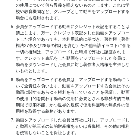
の使用について何ら異義を唱えないものとします。これは学
校や教育機関など、グループとして動画をアップロードする
場合にも適用されます。
会員がアップロードする動画にクレジット表記をすることは
禁止します。万一、クレジット表記をした動画をアップロー
ドした場合であっても、本利用規約に基づき、著作権（著作
権法27条及び28条の権利を含む）その他当該イラストに係る
一切の権利は、アップロードした時点で弊社に譲渡されま
す。クレジット表記をした動画をアップロードした会員は、
動画をダウンロードした会員に対し著作者人格権を主張しな
いものとします。
動画をアップロードする会員は、アップロードする動画につ
いて全責任を負います。動画をアップロードする会員はその
動画に関するあらゆる権利を有していることを保証し、動画
の使用目的を問わず動画の使用に必要とされる非独占的で無
期限で取消不能、かつ世界的規模で使用料無料の無条件の使
用権を取得する義務があります。
動画をアップロードした会員は弊社に対し、アップロードし
た動画が第三者の知的財産権あるいは肖像権、その他の権利
を侵害しないことを保証します。