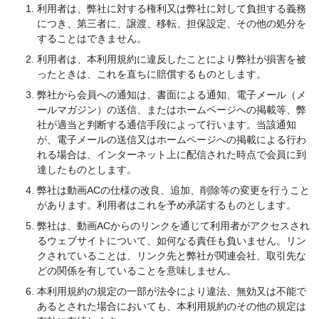
利用者は、弊社に対する権利又は弊社に対して負担する義務
につき、第三者に、譲渡、移転、担保設定、その他の処分を
することはできません。
利用者は、本利用規約に違反したことにより弊社が損害を被
ったときは、これを直ちに賠償するものとします。
弊社から会員への通知は、書面による通知、電子メール（メ
ールマガジン）の送信、またはホームページへの掲載等、弊
社が適当と判断する通信手段によって行います。当該通知
が、電子メールの送信又はホームページへの掲載による行わ
れる場合は、インターネット上に配信された時点で会員に到
達したものとします。
弊社は動画ACの仕様の改良、追加、削除等の変更を行うこと
があります。利用者はこれを予め承諾するものとします。
弊社は、動画ACからのリンクを通じて利用者がアクセスされ
るウェブサイトについて、如何なる責任も負いません。リン
クされていることは、リンク先と弊社が関連会社、取引先な
どの関係を有していることを意味しません。
本利用規約の規定の一部が法令により違法、無効又は不能で
あるとされた場合においても、本利用規約のその他の規定は