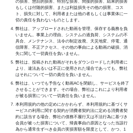
の損害、懲罰的損害、特別な損害、間接的損害、結果的損害
もしくは付随的損害、または利益損失その他の損害、コス
ト、損失に対して、利用者または他の者もしくは事業体に一
切の責任を負わないものとします。
弊社は、アップロードされた動画を管理、保存する義務を負
いません。事業上の理由、システムの過負荷、システムの不
具合、メンテナンス、法令の制定改廃、天災地変、停電、通
信障害、不正アクセス、その他の事由による動画の破損、消
失に関して一切責任を負いません。
弊社は、投稿された動画がそれをダウンロードした利用者に
より、違法あるいは不正に使用された場合であっても、弊社
はそれについて一切の責任を負いません。
弊社は、いつでも予告なく動画ACを閉鎖し、サービスを終了
させることができます。その場合、弊社はこれにより利用者
が被る損害について一切責任を負いません。
本利用規約の他の定めにかかわらず、本利用規約に基づくサ
ービスの利用に関する契約が消費者契約法に定める消費者契
約に該当する場合、弊社の債務不履行又は不法行為に基づき
会員が被った損害について、帰責事由の原因となった当該行
為から通常生ずべき会員の実損害額を限度として、かつ、1