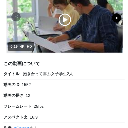
0:19
4K
HD
この動画について
タイトル
抱き合って喜ぶ女子学生2人
動画のID
1552
動画の長さ
12
フレームレート
25
fps
アスペクト比
16:9
作者
ACworks
さん