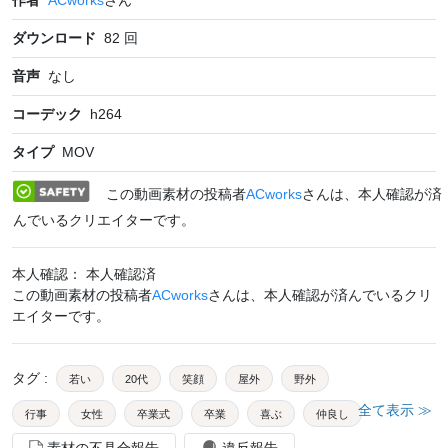
ダウンロード
82
回
音声
なし
コーデック
h264
タイプ
MOV
この動画素材の投稿者
ACworks
さんは、本人確認が済
んでいるクリエイターです。
本人確認： 本人確認済
この動画素材の投稿者
ACworks
さんは、本人確認が済んでいるクリ
エイターです。
タグ
:
若い
20代
笑顔
屋外
野外
全て表示 ≫
行事
女性
卒業式
卒業
喜ぶ
仲良し
素材の不具合報告
違反報告