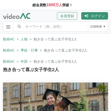
1600
総会員数
万人
突破！
会員登録
ログイン
詳細検索 ▼
動画AC
人物
抱き合って喜ぶ女子学生2人
動画AC
季節・行事
抱き合って喜ぶ女子学生2人
動画AC
外国
抱き合って喜ぶ女子学生2人
抱き合って喜ぶ女子学生2人