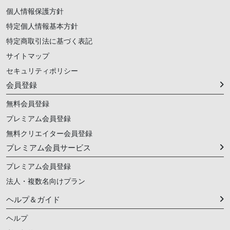
個人情報保護方針
特定個人情報基本方針
特定商取引法に基づく表記
サイトマップ
セキュリティポリシー
会員登録
無料会員登録
プレミアム会員登録
無料クリエイター会員登録
プレミアム会員サービス
プレミアム会員登録
法人・複数名向けプラン
ヘルプ＆ガイド
ヘルプ