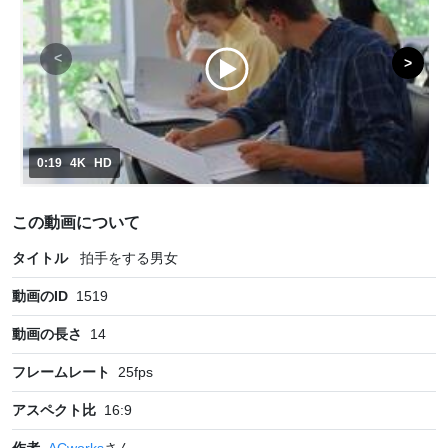
0:19
4K
HD
この動画について
タイトル
拍手をする男女
動画のID
1519
動画の長さ
14
フレームレート
25
fps
アスペクト比
16:9
作者
ACworks
さん