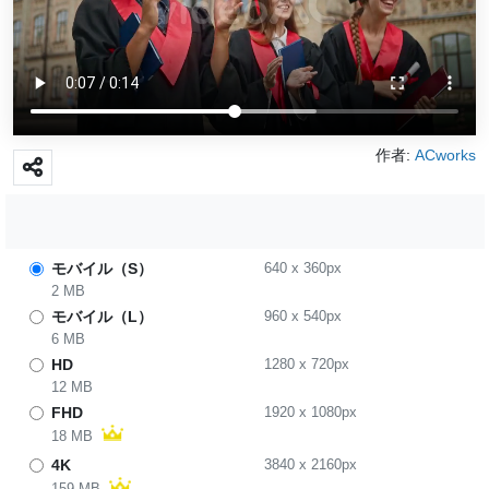
作者:
ACworks
モバイル（S）
640
x
360
px
2 MB
モバイル（L）
960
x
540
px
6 MB
HD
1280
x
720
px
12 MB
FHD
1920
x
1080
px
18 MB
4K
3840
x
2160
px
159 MB