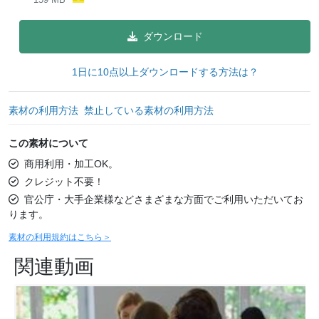
ダウンロード
1日に10点以上ダウンロードする方法は？
素材の利用方法
禁止している素材の利用方法
この素材について
商用利用・加工OK。
クレジット不要！
官公庁・大手企業様などさまざまな方面でご利用いただいてお
ります。
素材の利用規約はこちら＞
関連動画