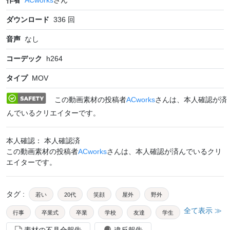
ダウンロード
336
回
音声
なし
コーデック
h264
タイプ
MOV
この動画素材の投稿者
ACworks
さんは、本人確認が済
んでいるクリエイターです。
本人確認： 本人確認済
この動画素材の投稿者
ACworks
さんは、本人確認が済んでいるクリ
エイターです。
タグ
:
若い
20代
笑顔
屋外
野外
全て表示 ≫
行事
卒業式
卒業
学校
友達
学生
素材の不具合報告
違反報告