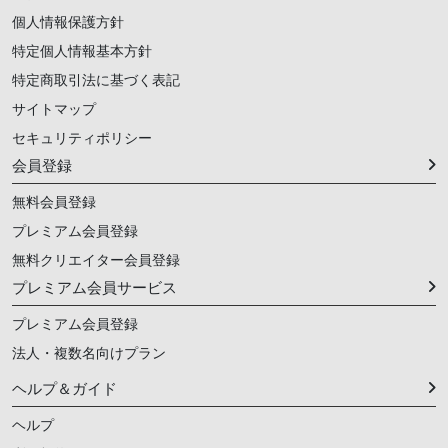
個人情報保護方針
特定個人情報基本方針
特定商取引法に基づく表記
サイトマップ
セキュリティポリシー
会員登録
無料会員登録
プレミアム会員登録
無料クリエイター会員登録
プレミアム会員サービス
プレミアム会員登録
法人・複数名向けプラン
ヘルプ＆ガイド
ヘルプ