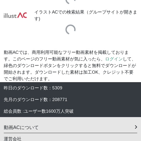
イラストACでの検索結果（グループサイトが開きま
Loading...
す)
動画ACでは、商用利用可能なフリー動画素材を掲載しておりま
す。このページのフリー動画素材が気に入ったら、
ログイン
して、
緑色のダウンロードボタンをクリックすると無料でダウンロードが
開始されます。ダウンロードした素材は加工OK、クレジット不要
でご利用いただけます。
昨日のダウンロード数
：
5309
先月のダウンロード数
：
208771
総会員数
:
ユーザー数
1600万人
突破
動画ACについて
運営会社