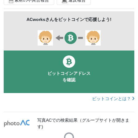
学校
友達
学生
男女
仲間
校舎
大学生
三つ編み
2人
大学
生徒
外国人
ACworks
さんをビットコインで応援しよう!
キャンパス
キャンパスライフ
抱き合う
角帽
アカデミックドレス
モルタルボード
mdfm327
mdff458
トレンチャーキャップ
graduationmac
ビットコインアドレス
を確認
ビットコインとは？
写真ACでの検索結果（グループサイトが開きま
Loading...
す)