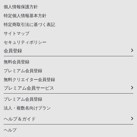
個人情報保護方針
特定個人情報基本方針
特定商取引法に基づく表記
サイトマップ
セキュリティポリシー
会員登録
無料会員登録
プレミアム会員登録
無料クリエイター会員登録
プレミアム会員サービス
プレミアム会員登録
法人・複数名向けプラン
ヘルプ＆ガイド
ヘルプ