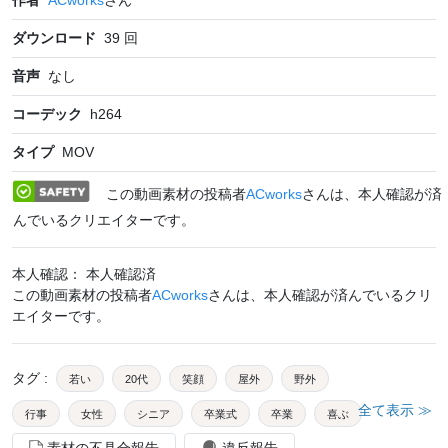
ダウンロード
39
回
音声
なし
コーデック
h264
タイプ
MOV
この動画素材の投稿者
ACworks
さんは、本人確認が済
んでいるクリエイターです。
本人確認： 本人確認済
この動画素材の投稿者
ACworks
さんは、本人確認が済んでいるクリ
エイターです。
タグ
:
若い
20代
笑顔
屋外
野外
全て表示 ≫
行事
女性
シニア
卒業式
卒業
喜ぶ
素材の不具合報告
違反報告