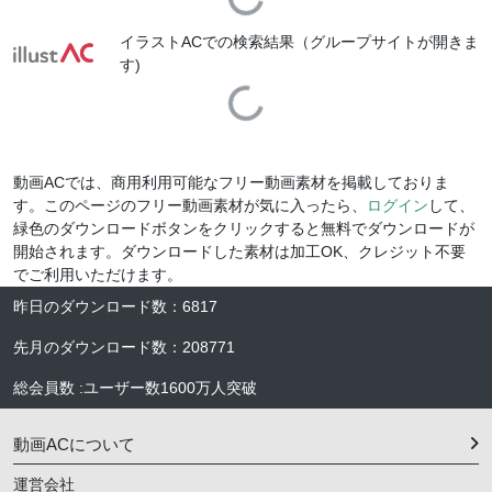
Loading...
イラストACでの検索結果（グループサイトが開きま
す)
Loading...
動画ACでは、商用利用可能なフリー動画素材を掲載しておりま
す。このページのフリー動画素材が気に入ったら、
ログイン
して、
緑色のダウンロードボタンをクリックすると無料でダウンロードが
開始されます。ダウンロードした素材は加工OK、クレジット不要
でご利用いただけます。
昨日のダウンロード数
：
6817
先月のダウンロード数
：
208771
総会員数
:
ユーザー数
1600万人
突破
動画ACについて
運営会社