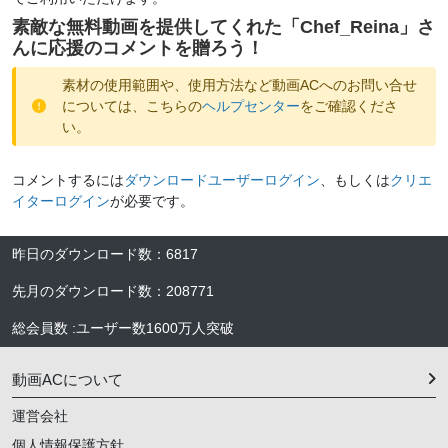
素敵な無料動画を提供してくれた「
Chef_Reina
」さ
んに応援のコメントを贈ろう！
素材の使用範囲や、使用方法など動画ACへのお問い合せ
については、こちらの
ヘルプセンター
をご確認くださ
い。
コメントするには
ダウンロードユーザーログイン
、もしくは
クリエ
イターログイン
が必要です。
昨日のダウンロード数
：
6817
先月のダウンロード数
：
208771
総会員数
:
ユーザー数
1600万人
突破
動画ACについて
運営会社
個人情報保護方針