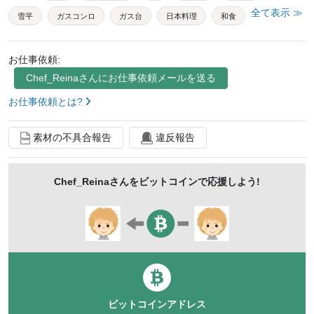
全て表示 ≫
雪平
ガスコンロ
ガス台
日本料理
和食
家庭料理
家事
炊事
自炊
だし
お仕事依頼:
だしパック
俯瞰
お湯
湯
沸騰
熱湯
Chef_Reina
さんにお仕事依頼メールを送る
料理
食べ物
キッチン
屋内
食材
台所
お仕事依頼とは?
日本食
日本人
湯気
コンロ
調理器具
素材の不具合報告
違反報告
調理
ダシ
蒸気
鰹節
手作り
熱い
和
住まい
鍋料理
水
かつお節
日本
Chef_Reina
さんをビットコインで応援しよう!
住宅
かつおぶし
削り節
キッチン用品
ハイアングル
ビットコインアドレス