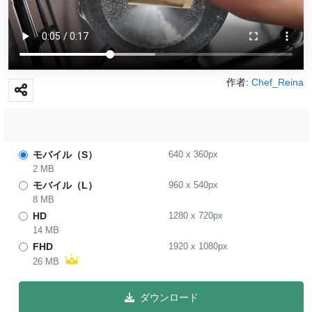
作者:
Chef_Reina
モバイル（S）
640
x
360
px
2 MB
モバイル（L）
960
x
540
px
8 MB
HD
1280
x
720
px
14 MB
FHD
1920
x
1080
px
26 MB
ダウンロード