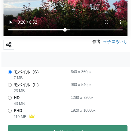
作者:
玉子屋ろいち
モバイル（S）
640
x
360
px
7 MB
モバイル（L）
960
x
540
px
23 MB
HD
1280
x
720
px
43 MB
FHD
1920
x
1080
px
119 MB