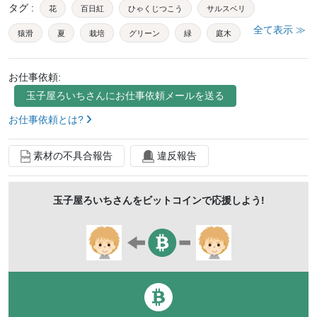
タグ
:
花
百日紅
ひゃくじつこう
サルスベリ
全て表示 ≫
猿滑
夏
栽培
グリーン
緑
庭木
花木
葉
晴れ
屋外
見頃
野外
お仕事依頼:
緑の葉
ナチュラル
バックグラウンド
7月ー10月
玉子屋ろいち
さんにお仕事依頼メールを送る
鮮やか
ポストカード
綺麗
観賞
壁紙
お仕事依頼とは?
美しい
景色
ぼかし
植物
コピースペース
素材の不具合報告
違反報告
ポピュラー
癒し
風景
自然
野菜
ピンク
赤
アップ
素材
背景
落葉性
玉子屋ろいち
さんをビットコインで応援しよう!
開花期が長い
初心者でも育てやすい
耐寒性が強い
高台
自然公園
空
青空