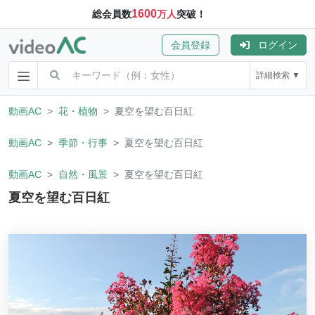
1600
総会員数
万人
突破！
会員登録
ログイン
詳細検索 ▼
動画AC
花・植物
夏空を望む百日紅
動画AC
季節・行事
夏空を望む百日紅
動画AC
自然・風景
夏空を望む百日紅
夏空を望む百日紅