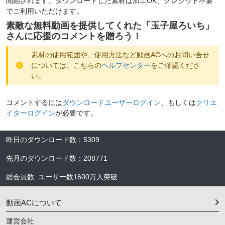
開始されます。ダウンロードした素材は加工OK、クレジット不要
でご利用いただけます。
素敵な無料動画を提供してくれた「
玉子屋ろいち
」
さんに応援のコメントを贈ろう！
素材の使用範囲や、使用方法など動画ACへのお問い合せ
については、こちらの
ヘルプセンター
をご確認くださ
い。
コメントするには
ダウンロードユーザーログイン
、もしくは
クリエ
イターログイン
が必要です。
昨日のダウンロード数
：
5309
先月のダウンロード数
：
208771
総会員数
:
ユーザー数
1600万人
突破
動画ACについて
運営会社