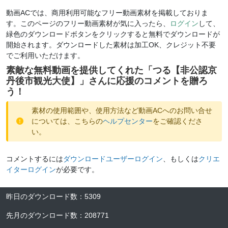
動画ACでは、商用利用可能なフリー動画素材を掲載しておりま
す。このページのフリー動画素材が気に入ったら、
ログイン
して、
緑色のダウンロードボタンをクリックすると無料でダウンロードが
開始されます。ダウンロードした素材は加工OK、クレジット不要
でご利用いただけます。
素敵な無料動画を提供してくれた「
つる【非公認京
丹後市観光大使】
」さんに応援のコメントを贈ろ
う！
素材の使用範囲や、使用方法など動画ACへのお問い合せ
については、こちらの
ヘルプセンター
をご確認くださ
い。
コメントするには
ダウンロードユーザーログイン
、もしくは
クリエ
イターログイン
が必要です。
昨日のダウンロード数
：
5309
先月のダウンロード数
：
208771