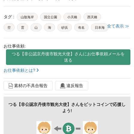
タグ
:
山陰海岸
国立公園
小天橋
西天橋
全て表示 ≫
空
雲
山
海
砂浜
有名
日本海
荒波
ドローン
空撮
快晴
空バック
お仕事依頼:
波打ち際
観光
海水浴場
ロングビーチ
港宮
つる【非公認京丹後市観光大使】
さんにお仕事依頼メールを
浜詰
迫力
自然
風景
綺麗
景色
送る
海景
山並
低空飛行
白
青
お仕事依頼とは?
マリンブルー
コバルトブルー
白波
京都府
素材の不具合報告
違反報告
京丹後市
丹後
山陰
近畿
日本海側
爽快
日本
無人
低空撮影
つる【非公認京丹後市観光大使】
さんをビットコインで応援し
よう!