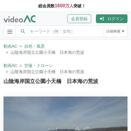
1600
総会員数
万人
突破！
会員登録
ログイン
詳細検索 ▼
動画AC
自然・風景
山陰海岸国立公園小天橋 日本海の荒波
動画AC
空撮・ドローン
山陰海岸国立公園小天橋 日本海の荒波
山陰海岸国立公園小天橋 日本海の荒波