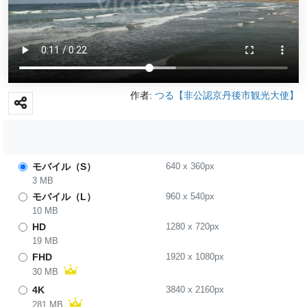
作者:
つる【非公認京丹後市観光大使】
モバイル（S）
640
x
360
px
3 MB
モバイル（L）
960
x
540
px
10 MB
HD
1280
x
720
px
19 MB
FHD
1920
x
1080
px
30 MB
4K
3840
x
2160
px
281 MB