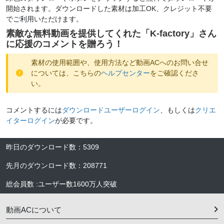
開始されます。ダウンロードした素材は加工OK、クレジット不要
でご利用いただけます。
素敵な無料動画を提供してくれた「
K-factory
」さん
に応援のコメントを贈ろう！
素材の使用範囲や、使用方法など動画ACへのお問い合せ
については、こちらの
ヘルプセンター
をご確認くださ
い。
コメントするには
ダウンロードユーザーログイン
、もしくは
クリエ
イターログイン
が必要です。
昨日のダウンロード数
：
5309
先月のダウンロード数
：
208771
総会員数
:
ユーザー数
1600万人
突破
動画ACについて