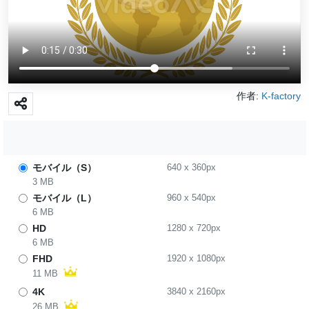
作者:
K-factory
モバイル（S）
640
x
360
px
3 MB
モバイル（L）
960
x
540
px
6 MB
HD
1280
x
720
px
6 MB
FHD
1920
x
1080
px
11 MB
4K
3840
x
2160
px
26 MB