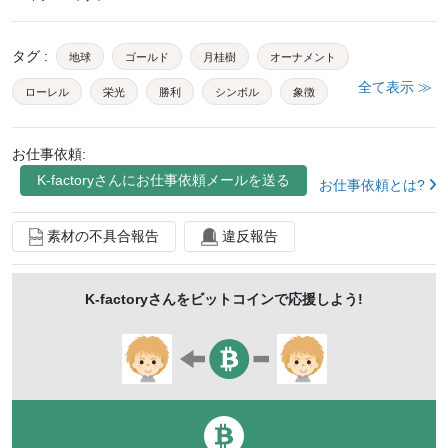
タグ
:
地球
ゴールド
月桂樹
オーナメント
全て表示 ≫
ローレル
栄光
勝利
シンボル
象徴
アイコン
マーク
サイン
エンブレム
お仕事依頼:
グローバル
グローブ
アース
世界
ワールド
K-factory
さんにお仕事依頼メールを送る
お仕事依頼とは?
チャンピオン
勝者
トロフィー
レリーフ
金
インターナショナル
国際
飾り
装飾
素材の不具合報告
違反報告
デコレーション
ゴールデン
グラフィック
K-factory
さんをビットコインで応援しよう!
グラフィカル
デザイン
黄金
模様
世界地図
地図
金色
メダル
アワード
国際的
葉
成功
賞
アクセサリー
バッジ
アート
アニメーション
イラスト
自転