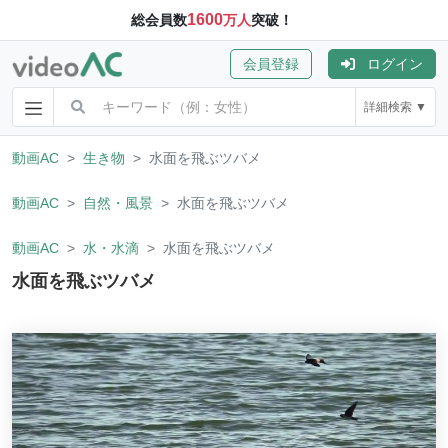
1600
総会員数
万人
突破！
会員登録
ログイン
詳細検索 ▼
動画AC
生き物
水面を飛ぶツバメ
動画AC
自然・風景
水面を飛ぶツバメ
動画AC
水・水滴
水面を飛ぶツバメ
水面を飛ぶツバメ