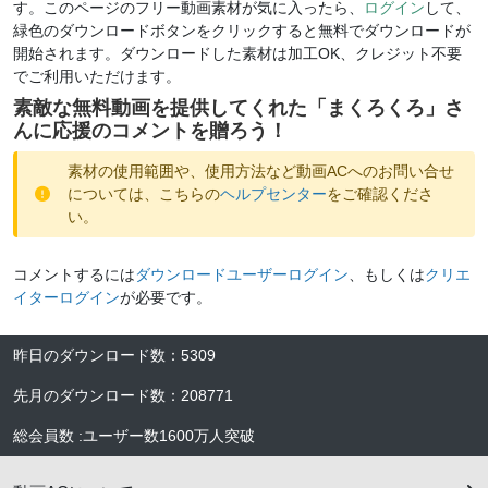
す。このページのフリー動画素材が気に入ったら、
ログイン
して、
緑色のダウンロードボタンをクリックすると無料でダウンロードが
開始されます。ダウンロードした素材は加工OK、クレジット不要
でご利用いただけます。
素敵な無料動画を提供してくれた「
まくろくろ
」さ
んに応援のコメントを贈ろう！
素材の使用範囲や、使用方法など動画ACへのお問い合せ
については、こちらの
ヘルプセンター
をご確認くださ
い。
コメントするには
ダウンロードユーザーログイン
、もしくは
クリエ
イターログイン
が必要です。
昨日のダウンロード数
：
5309
先月のダウンロード数
：
208771
総会員数
:
ユーザー数
1600万人
突破