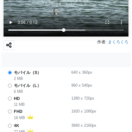
作者:
まくろくろ
モバイル（S）
640
x
360
px
2 MB
モバイル（L）
960
x
540
px
6 MB
HD
1280
x
720
px
11 MB
FHD
1920
x
1080
px
16 MB
4K
3840
x
2160
px
77 MB