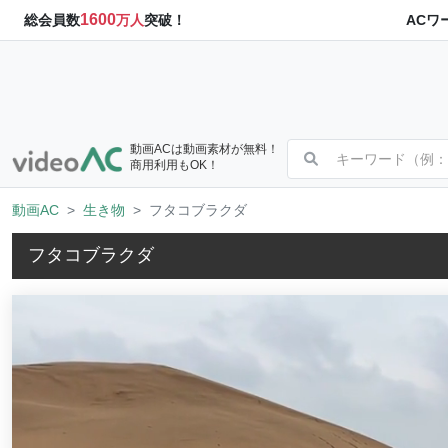
1600
ACワ
総会員数
万人
突破！
動画ACは動画素材が無料！
商用利用もOK！
動画AC
生き物
フタコブラクダ
フタコブラクダ