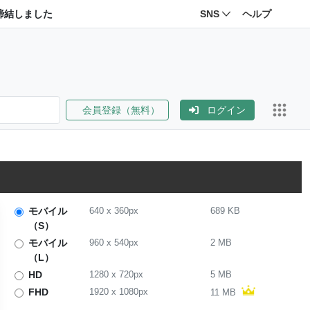
締結しました
SNS
ヘルプ
会員登録（無料）
ログイン
モバイル
640
x
360
px
689 KB
（S）
モバイル
960
x
540
px
2 MB
（L）
HD
1280
x
720
px
5 MB
FHD
1920
x
1080
px
11 MB