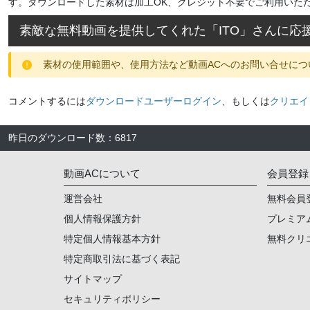
す。ダウンロードした素材は加工OK、クレジット不要でご利用いた
素敵な無料動画を提供してくれた「
ITO
」さんに応
素材の使用範囲や、使用方法など動画ACへのお問い合せにつ
コメントするには
ダウンロードユーザーログイン
、もしくは
クリエイ
昨日のダウンロード数
：
6817
動画ACについて
会員登録
運営会社
無料会員
個人情報保護方針
プレミア
特定個人情報基本方針
無料クリ
特定商取引法に基づく表記
サイトマップ
セキュリティポリシー