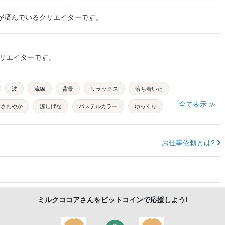
が済んでいるクリエイターです。
リエイターです。
波
流線
背景
リラックス
落ち着いた
全て表示 ≫
さわやか
涼しげな
パステルカラー
ゆっくり
エンディング
文字スペース
アイキャッチ
壁紙
淡い
アニメーション
幻想
幻想的
お仕事依頼とは?
ミルクココア
さんをビットコインで応援しよう!