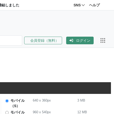
締結しました
SNS
ヘルプ
会員登録（無料）
ログイン
モバイル
640
x
360
px
3 MB
（S）
モバイル
960
x
540
px
12 MB