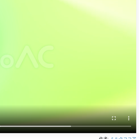
作者:
ミルクココア