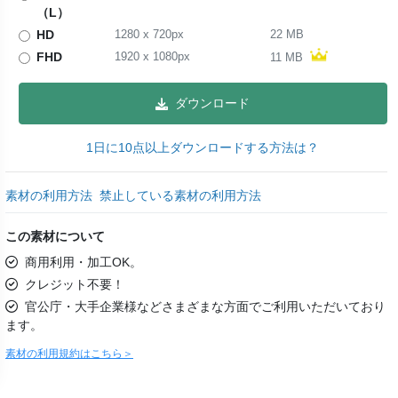
（L）
HD
1280
x
720
px
22 MB
FHD
1920
x
1080
px
11 MB
ダウンロード
1日に10点以上ダウンロードする方法は？
素材の利用方法
禁止している素材の利用方法
この素材について
商用利用・加工OK。
クレジット不要！
官公庁・大手企業様などさまざまな方面でご利用いただいており
ます。
素材の利用規約はこちら＞