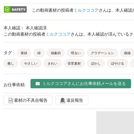
この動画素材の投稿者
ミルクココア
さんは、本人確認
本人確認： 本人確認済
この動画素材の投稿者
ミルクココア
さんは、本人確認が済んでいるク
タグ
:
黄緑
緑
抽象的
明るい
グラデーション
曲線
癒し
やさしい
きれい
背景素材
ぼかし
ぼやける
イメージ
モーション
ループ
バックグラウンド
オープニング
ミルクココア
さんにお仕事依頼メールを送る
お仕事依頼:
シンプル
タイトル
見出し
テクスチャ
cg
エフェクト
光
風
スピリチュアル
夢
素材
素材の不具合報告
違反報告