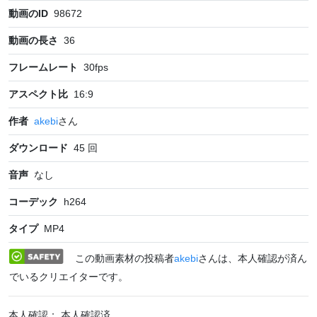
動画のID
98672
動画の長さ
36
フレームレート
30
fps
アスペクト比
16:9
作者
akebi
さん
ダウンロード
45
回
音声
なし
コーデック
h264
タイプ
MP4
この動画素材の投稿者
akebi
さんは、本人確認が済ん
でいるクリエイターです。
本人確認： 本人確認済