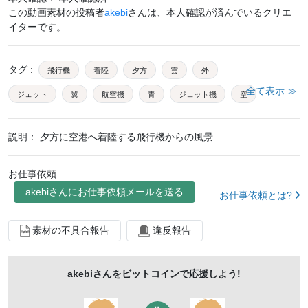
この動画素材の投稿者
akebi
さんは、本人確認が済んでいるクリエ
イターです。
タグ
:
飛行機
着陸
夕方
雲
外
全て表示 ≫
ジェット
翼
航空機
青
ジェット機
空
晴れ
快晴
曇り
群青
交通機関
説明：
夕方に空港へ着陸する飛行機からの風景
フライト
窓
ジャンボ
エアポート
機上
機内
ビジネス
トリップ
出張
エア
お仕事依頼:
航空会社
akebi
さんにお仕事依頼メールを送る
ca
機長
青い
空撮
風景
お仕事依頼とは?
青色
自然
旅
飛行
交通
背景
素材の不具合報告
違反報告
スカイスケープ
乗り物
観光
上空
飛行中
飛ぶ
夕日
羽田
関東
海
akebi
さんをビットコインで応援しよう!