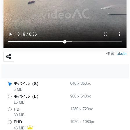
作者:
akebi
モバイル（S）
640
x
360
px
5 MB
モバイル（L）
960
x
540
px
16 MB
HD
1280
x
720
px
30 MB
FHD
1920
x
1080
px
46 MB