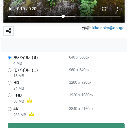
作者:
kikainoko@douga
モバイル（S）
640
x
360
px
4 MB
モバイル（L）
960
x
540
px
13 MB
HD
1280
x
720
px
24 MB
FHD
1920
x
1080
px
38 MB
4K
3840
x
2160
px
235 MB