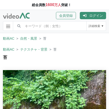
1600
総会員数
万人
突破！
会員登録
ログイン
詳細検索 ▼
動画AC
自然・風景
苔
動画AC
テクスチャ・背景
苔
苔