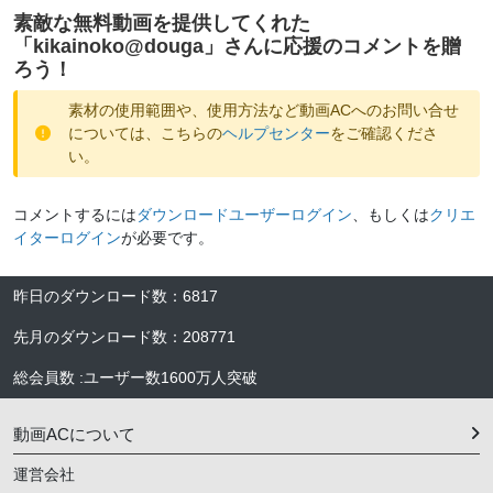
素敵な無料動画を提供してくれた
「
kikainoko@douga
」さんに応援のコメントを贈
ろう！
素材の使用範囲や、使用方法など動画ACへのお問い合せ
については、こちらの
ヘルプセンター
をご確認くださ
い。
コメントするには
ダウンロードユーザーログイン
、もしくは
クリエ
イターログイン
が必要です。
昨日のダウンロード数
：
6817
先月のダウンロード数
：
208771
総会員数
:
ユーザー数
1600万人
突破
動画ACについて
運営会社