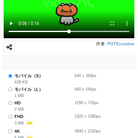
作者:
POTEcreative
モバイル（S）
640
x
360
px
639 KB
モバイル（L）
960
x
540
px
1 MB
HD
1280
x
720
px
2 MB
FHD
1920
x
1080
px
3 MB
4K
3840
x
2160
px
5 MB