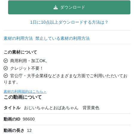
ダウンロード
1日に10点以上ダウンロードする方法は？
素材の利用方法
禁止している素材の利用方法
この素材について
商用利用・加工OK。
クレジット不要！
官公庁・大手企業様などさまざまな方面でご利用いただいてお
ります。
素材の利用規約はこちら＞
この動画について
タイトル
おじいちゃんとおばあちゃん 背景黄色
動画のID
98600
動画の長さ
12