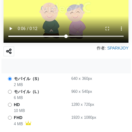
作者:
SPARKJOY
モバイル（S）
640
x
360
px
2 MB
モバイル（L）
960
x
540
px
6 MB
HD
1280
x
720
px
10 MB
FHD
1920
x
1080
px
4 MB