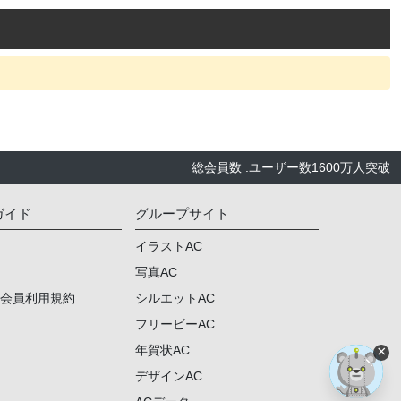
総会員数
:
ユーザー数
1600万人
突破
ガイド
グループサイト
イラストAC
写真AC
ム会員利用規約
シルエットAC
フリービーAC
×
年賀状AC
デザインAC