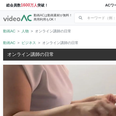
1600
ACワ
総会員数
万人
突破！
動画ACは動画素材が無料！
商用利用もOK！
動画AC
人物
オンライン講師の日常
動画AC
ビジネス
オンライン講師の日常
オンライン講師の日常