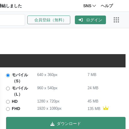
締結しました
SNS
ヘルプ
会員登録（無料）
ログイン
モバイル
640
x
360
px
7 MB
（S）
モバイル
960
x
540
px
24 MB
（L）
HD
1280
x
720
px
45 MB
FHD
1920
x
1080
px
135 MB
ダウンロード