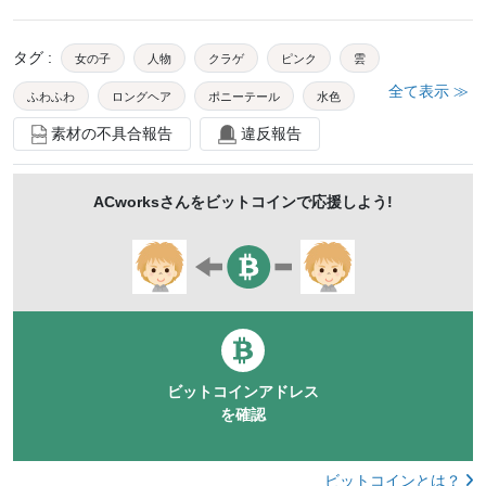
タグ
:
女の子
人物
クラゲ
ピンク
雲
全て表示 ≫
ふわふわ
ロングヘア
ポニーテール
水色
素材の不具合報告
違反報告
半袖
カメラ目線
笑顔
にっこり
楽しい
ワンピース
ポーズ
アート
夏
小学生
ACworks
さんをビットコインで応援しよう!
1人
外国人
スローモーション
固定カメラ
屋内
上半身
スタジオ撮影
kidsartmac
ポートレート
mdfk213
金髪
ファンシー
メルヘン
かわいい
ビットコインアドレス
を確認
ビットコインとは？