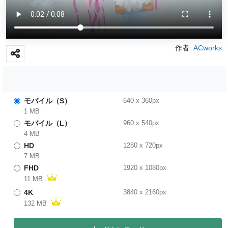
作者:
ACworks
モバイル（S）
640
x
360
px
1 MB
モバイル（L）
960
x
540
px
4 MB
HD
1280
x
720
px
7 MB
FHD
1920
x
1080
px
11 MB
4K
3840
x
2160
px
132 MB