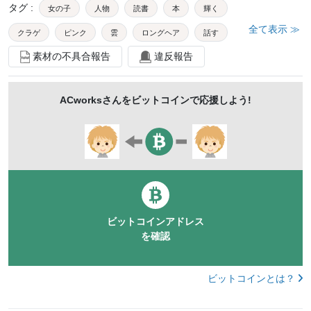
タグ
:
女の子
人物
読書
本
輝く
全て表示 ≫
クラゲ
ピンク
雲
ロングヘア
話す
素材の不具合報告
違反報告
ツインテール
半袖
青
微笑む
楽しい
アート
夏
小学生
1人
外国人
等倍
ACworks
さんをビットコインで応援しよう!
固定カメラ
屋内
上半身
スタジオ撮影
kidsartmac
ポートレート
mdfk158
茶髪
ファンシー
メルヘン
かわいい
ビットコインアドレス
を確認
ビットコインとは？