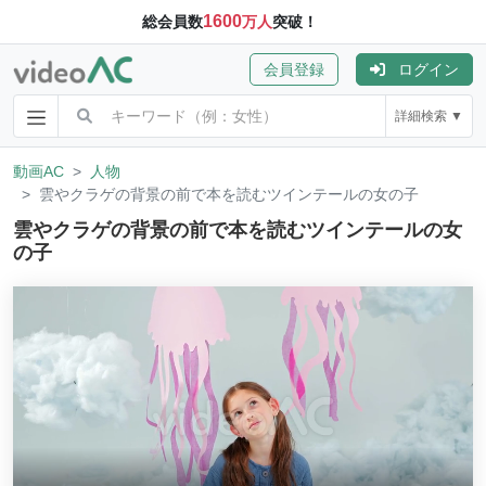
1600
総会員数
万人
突破！
会員登録
ログイン
詳細検索 ▼
動画AC
人物
雲やクラゲの背景の前で本を読むツインテールの女の子
雲やクラゲの背景の前で本を読むツインテールの女
の子