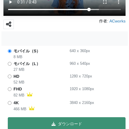
作者:
ACworks
モバイル（S）
640
x
360
px
8 MB
モバイル（L）
960
x
540
px
27 MB
HD
1280
x
720
px
52 MB
FHD
1920
x
1080
px
82 MB
4K
3840
x
2160
px
466 MB
ダウンロード