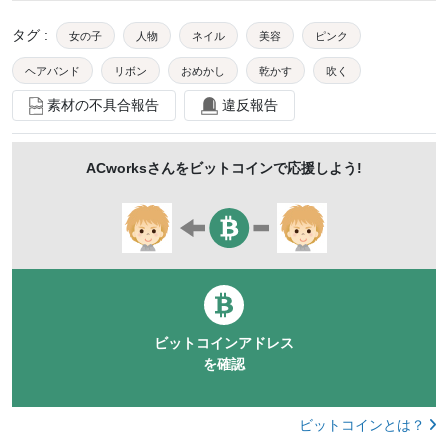
タグ
:
女の子
人物
ネイル
美容
ピンク
ヘアバンド
リボン
おめかし
乾かす
吹く
素材の不具合報告
違反報告
ポニーテール
ロングヘア
半袖
くし
クリーム
化粧品
ビューラー
マニキュア
机
ACworks
さんをビットコインで応援しよう!
kidsartmac
ポートレート
mdfk213
金髪
ビットコインアドレス
を確認
ビットコインとは？