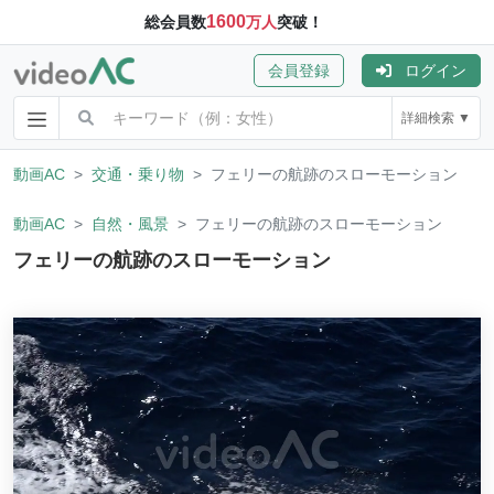
1600
総会員数
万人
突破！
会員登録
ログイン
詳細検索 ▼
動画AC
交通・乗り物
フェリーの航跡のスローモーション
動画AC
自然・風景
フェリーの航跡のスローモーション
フェリーの航跡のスローモーション