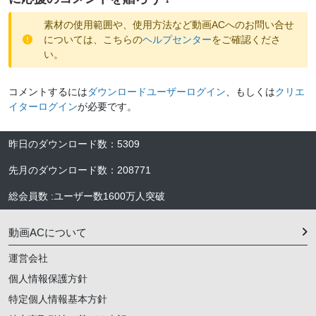
素材の使用範囲や、使用方法など動画ACへのお問い合せ
については、こちらの
ヘルプセンター
をご確認くださ
い。
コメントするには
ダウンロードユーザーログイン
、もしくは
クリエ
イターログイン
が必要です。
昨日のダウンロード数
：
5309
先月のダウンロード数
：
208771
総会員数
:
ユーザー数
1600万人
突破
動画ACについて
運営会社
個人情報保護方針
特定個人情報基本方針