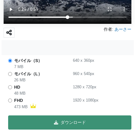
作者:
あーさー
モバイル（S）
640
x
360
px
7 MB
モバイル（L）
960
x
540
px
26 MB
HD
1280
x
720
px
48 MB
FHD
1920
x
1080
px
473 MB
ダウンロード