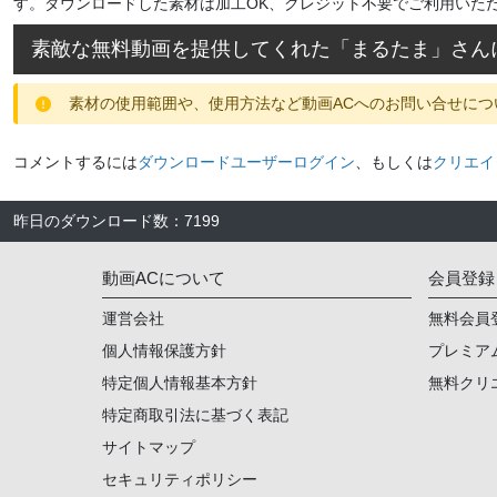
す。ダウンロードした素材は加工OK、クレジット不要でご利用いた
素敵な無料動画を提供してくれた「
まるたま
」さん
素材の使用範囲や、使用方法など動画ACへのお問い合せにつ
コメントするには
ダウンロードユーザーログイン
、もしくは
クリエイ
昨日のダウンロード数
：
7199
動画ACについて
会員登録
運営会社
無料会員
個人情報保護方針
プレミア
特定個人情報基本方針
無料クリ
特定商取引法に基づく表記
サイトマップ
セキュリティポリシー