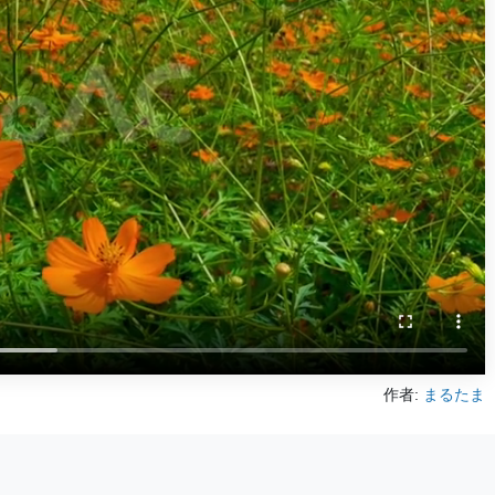
作者:
まるたま