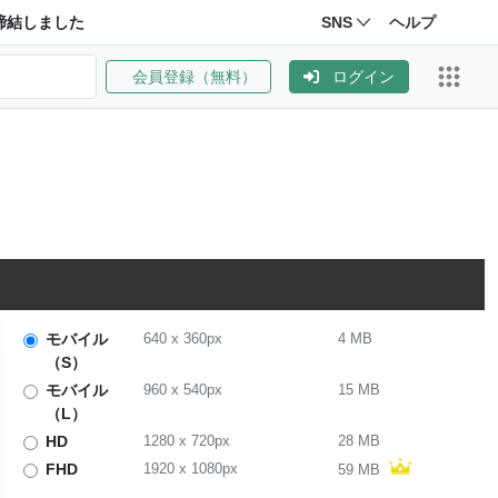
締結しました
SNS
ヘルプ
会員登録（無料）
ログイン
モバイル
640
x
360
px
4 MB
（S）
モバイル
960
x
540
px
15 MB
（L）
HD
1280
x
720
px
28 MB
FHD
1920
x
1080
px
59 MB