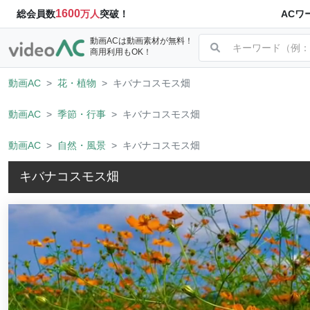
1600
ACワ
総会員数
万人
突破！
動画ACは動画素材が無料！
商用利用もOK！
動画AC
花・植物
キバナコスモス畑
動画AC
季節・行事
キバナコスモス畑
動画AC
自然・風景
キバナコスモス畑
キバナコスモス畑