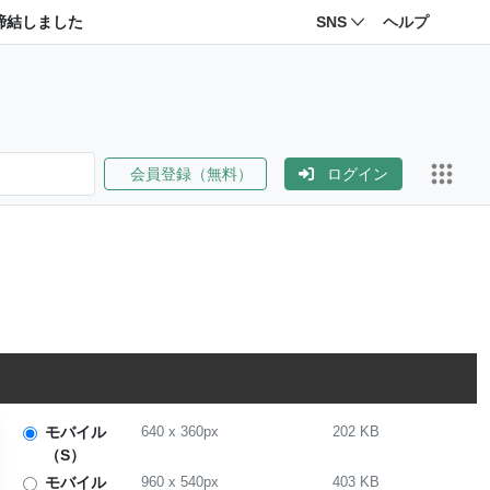
締結しました
SNS
ヘルプ
会員登録（無料）
ログイン
モバイル
640
x
360
px
202 KB
（S）
モバイル
960
x
540
px
403 KB