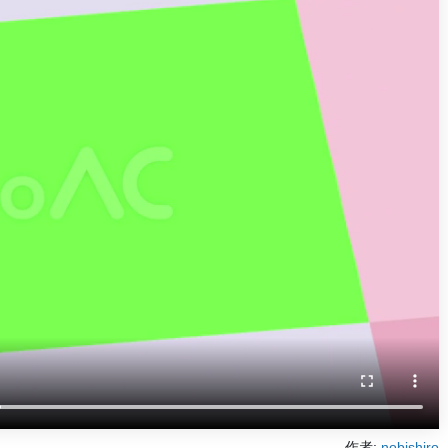
作者:
nobishiro