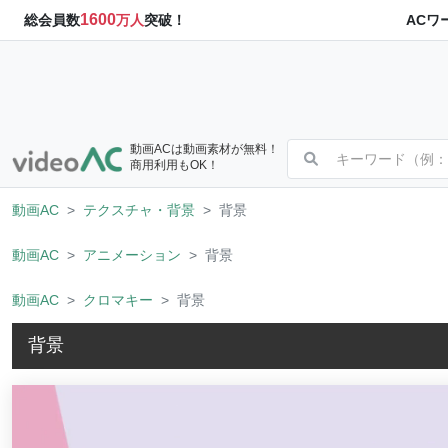
1600
ACワ
総会員数
万人
突破！
動画ACは動画素材が無料！
商用利用もOK！
動画AC
テクスチャ・背景
背景
動画AC
アニメーション
背景
動画AC
クロマキー
背景
背景