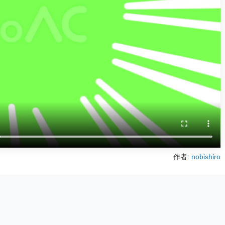
作者:
nobishiro