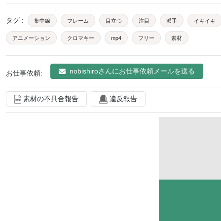
タグ
:
集中線
フレーム
目立つ
注目
派手
イキイキ
アニメーション
クロマキー
mp4
フリー
素材
nobishiro
さんにお仕事依頼メールを送る
お仕事依頼:
素材の不具合報告
違反報告