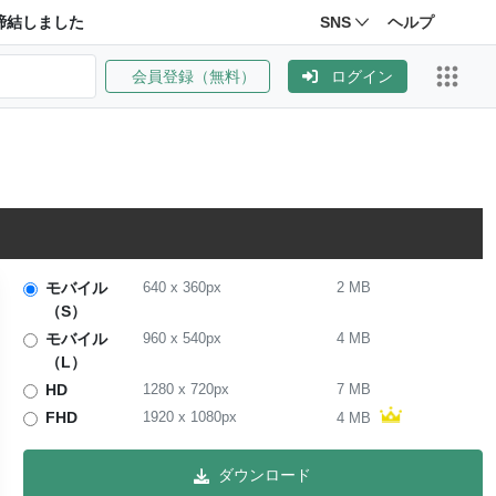
締結しました
SNS
ヘルプ
会員登録（無料）
ログイン
モバイル
640
x
360
px
2 MB
（S）
モバイル
960
x
540
px
4 MB
（L）
HD
1280
x
720
px
7 MB
FHD
1920
x
1080
px
4 MB
ダウンロード