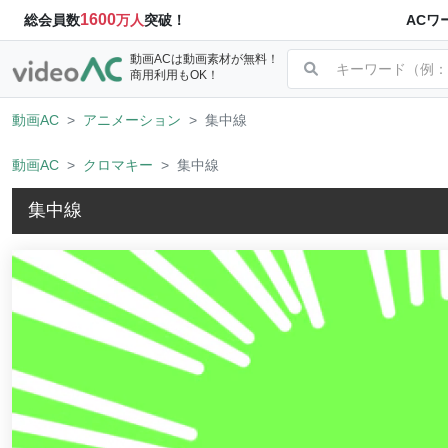
1600
ACワ
総会員数
万人
突破！
動画ACは動画素材が無料！
商用利用もOK！
動画AC
アニメーション
集中線
動画AC
クロマキー
集中線
集中線