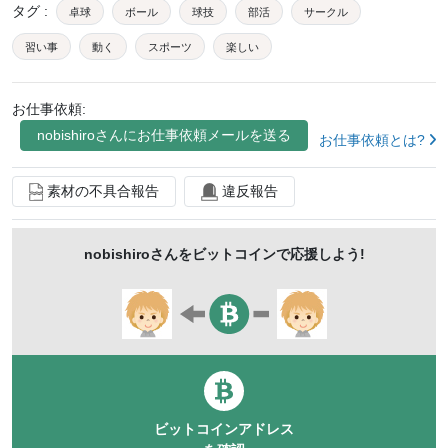
タグ
:
卓球
ボール
球技
部活
サークル
習い事
動く
スポーツ
楽しい
スタイリッシュ
活動
ワンポイント
お仕事依頼:
アニメーション
クロマキー
元気
mp4
nobishiro
さんにお仕事依頼メールを送る
お仕事依頼とは?
フリー
素材
素材の不具合報告
違反報告
nobishiro
さんをビットコインで応援しよう!
ビットコインアドレス