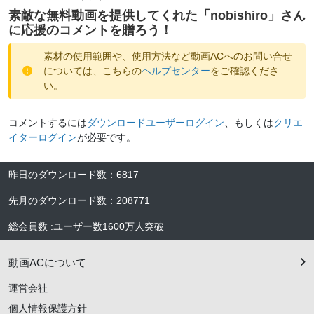
素敵な無料動画を提供してくれた「
nobishiro
」さん
に応援のコメントを贈ろう！
素材の使用範囲や、使用方法など動画ACへのお問い合せ
については、こちらの
ヘルプセンター
をご確認くださ
い。
コメントするには
ダウンロードユーザーログイン
、もしくは
クリエ
イターログイン
が必要です。
昨日のダウンロード数
：
6817
先月のダウンロード数
：
208771
総会員数
:
ユーザー数
1600万人
突破
動画ACについて
運営会社
個人情報保護方針