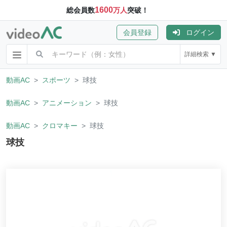
1600
総会員数
万人
突破！
会員登録
ログイン
詳細検索 ▼
動画AC
スポーツ
球技
動画AC
アニメーション
球技
動画AC
クロマキー
球技
球技