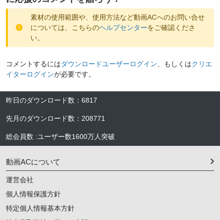
素材の使用範囲や、使用方法など動画ACへのお問い合せ
については、こちらの
ヘルプセンター
をご確認くださ
い。
コメントするには
ダウンロードユーザーログイン
、もしくは
クリエ
イターログイン
が必要です。
昨日のダウンロード数
：
6817
先月のダウンロード数
：
208771
総会員数
:
ユーザー数
1600万人
突破
動画ACについて
運営会社
個人情報保護方針
特定個人情報基本方針