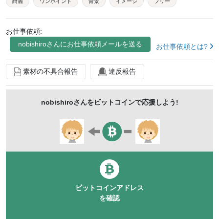
綺麗
ワンポイント
背景
イメージ
フリー
素材
明るい
目立つ
丸
mp4
sns
お仕事依頼:
web
広告
アニメーション
クロマキー
nobishiro
さんにお仕事依頼メールを送る
お仕事依頼とは?
素材の不具合報告
違反報告
nobishiro
さんをビットコインで応援しよう!
ビットコインアドレス
を確認