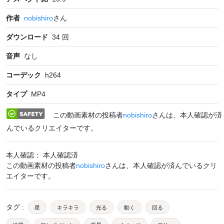
作者
nobishiro
さん
ダウンロード
34
回
音声
なし
コーデック
h264
タイプ
MP4
この動画素材の投稿者
nobishiro
さんは、本人確認が済
んでいるクリエイターです。
本人確認： 本人確認済
この動画素材の投稿者
nobishiro
さんは、本人確認が済んでいるクリ
エイターです。
タグ
:
星
キラキラ
光る
動く
回る