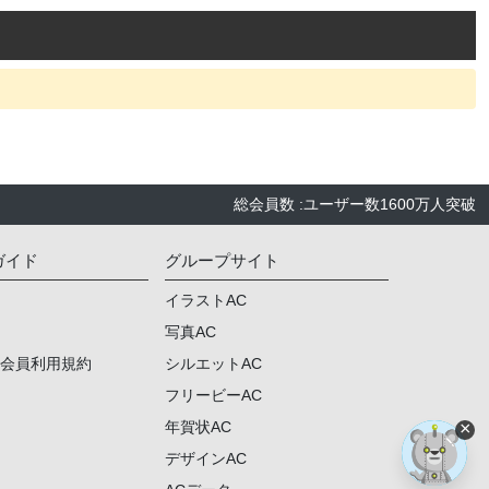
総会員数
:
ユーザー数
1600万人
突破
ガイド
グループサイト
イラストAC
写真AC
ム会員利用規約
シルエットAC
フリービーAC
×
年賀状AC
デザインAC