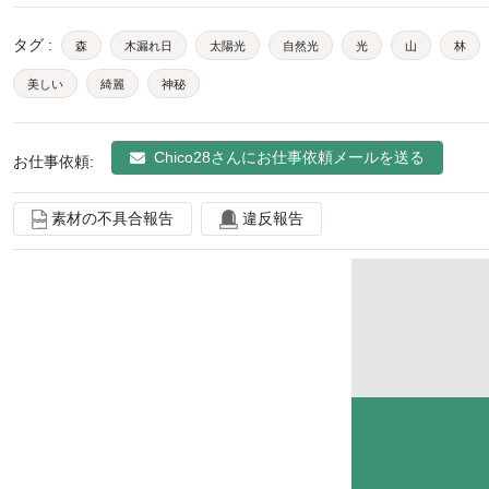
タグ
:
森
木漏れ日
太陽光
自然光
光
山
林
美しい
綺麗
神秘
Chico28
さんにお仕事依頼メールを送る
お仕事依頼:
素材の不具合報告
違反報告