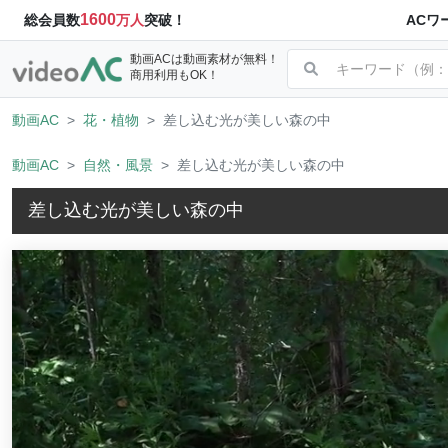
1600
ACワ
総会員数
万人
突破！
動画ACは動画素材が無料！
商用利用もOK！
動画AC
花・植物
差し込む光が美しい森の中
動画AC
自然・風景
差し込む光が美しい森の中
差し込む光が美しい森の中