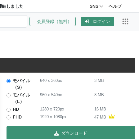
締結しました
SNS
ヘルプ
会員登録（無料）
ログイン
モバイル
640
x
360
px
3 MB
（S）
モバイル
960
x
540
px
8 MB
（L）
HD
1280
x
720
px
16 MB
FHD
1920
x
1080
px
47 MB
ダウンロード