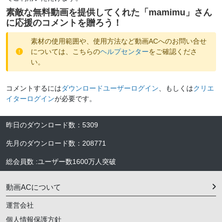
素敵な無料動画を提供してくれた「
mamimu
」さん
に応援のコメントを贈ろう！
素材の使用範囲や、使用方法など動画ACへのお問い合せ
については、こちらの
ヘルプセンター
をご確認くださ
い。
コメントするには
ダウンロードユーザーログイン
、もしくは
クリエ
イターログイン
が必要です。
昨日のダウンロード数
：
5309
先月のダウンロード数
：
208771
総会員数
:
ユーザー数
1600万人
突破
動画ACについて
運営会社
個人情報保護方針