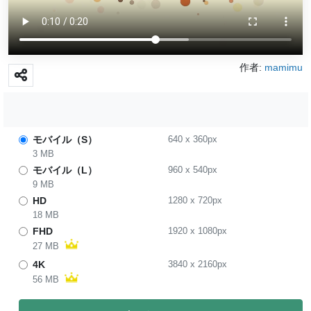
作者:
mamimu
モバイル（S）
640
x
360
px
3 MB
モバイル（L）
960
x
540
px
9 MB
HD
1280
x
720
px
18 MB
FHD
1920
x
1080
px
27 MB
4K
3840
x
2160
px
56 MB