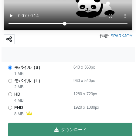
作者:
SPARKJOY
モバイル（S）
640
x
360
px
1 MB
モバイル（L）
960
x
540
px
2 MB
HD
1280
x
720
px
4 MB
FHD
1920
x
1080
px
8 MB
ダウンロード