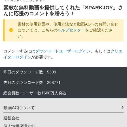
素敵な無料動画を提供してくれた「
SPARKJOY
」さ
んに応援のコメントを贈ろう！
素材の使用範囲や、使用方法など動画ACへのお問い合せ
については、こちらの
ヘルプセンター
をご確認くださ
い。
コメントするには
ダウンロードユーザーログイン
、もしくは
クリエ
イターログイン
が必要です。
昨日のダウンロード数
：
5309
先月のダウンロード数
：
208771
総会員数
:
ユーザー数
1600万人
突破
動画ACについて
運営会社
個人情報保護方針