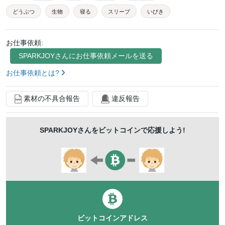
どうぶつ
生物
寝る
スリープ
いびき
睡眠
回復
寝相
萌え
かわいい
可愛い
お仕事依頼:
ペット
癒し
リラックス
子ども
子供
SPARKJOY
さんにお仕事依頼メールを送る
チャイルド
夢
ドリーム
お仕事依頼とは?
素材の不具合報告
違反報告
SPARKJOY
さんをビットコインで応援しよう!
ビットコインアドレス