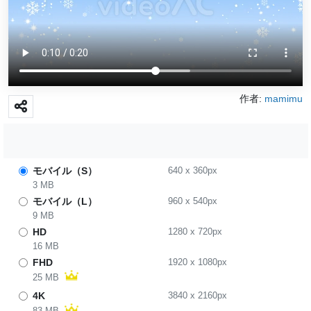
作者:
mamimu
モバイル（S）
640
x
360
px
3 MB
モバイル（L）
960
x
540
px
9 MB
HD
1280
x
720
px
16 MB
FHD
1920
x
1080
px
25 MB
4K
3840
x
2160
px
83 MB