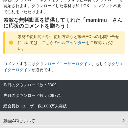
開始されます。ダウンロードした素材は加工OK、クレジット不要
でご利用いただけます。
素敵な無料動画を提供してくれた「
mamimu
」さん
に応援のコメントを贈ろう！
素材の使用範囲や、使用方法など動画ACへのお問い合せ
については、こちらの
ヘルプセンター
をご確認くださ
い。
コメントするには
ダウンロードユーザーログイン
、もしくは
クリエ
イターログイン
が必要です。
昨日のダウンロード数
：
5309
先月のダウンロード数
：
208771
総会員数
:
ユーザー数
1600万人
突破
動画ACについて