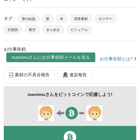
タグ
:
雪の結晶
星
冬
背景素材
ホリデー
幻想的
青空
きらめき
ビジュアル
クリスマス
新年
プロジェクト
ナイトスカイ
お仕事依頼:
デジタルアート
クリエイティブ
インスピレーション
mamimu
さんにお仕事依頼メールを送る
お仕事依頼とは?
シーズン
アニメーション
装飾
素材の不具合報告
違反報告
mamimu
さんをビットコインで応援しよう!