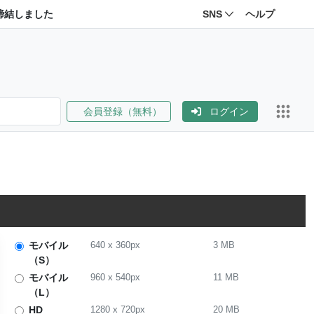
締結しました
SNS
ヘルプ
会員登録（無料）
ログイン
モバイル
640
x
360
px
3 MB
（S）
モバイル
960
x
540
px
11 MB
（L）
HD
1280
x
720
px
20 MB