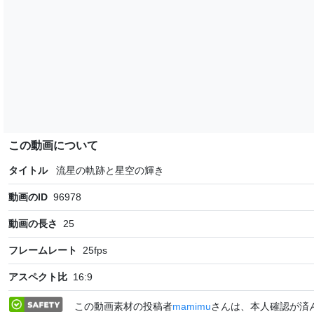
この動画について
タイトル
流星の軌跡と星空の輝き
動画のID
96978
動画の長さ
25
フレームレート
25
fps
アスペクト比
16:9
この動画素材の投稿者
mamimu
さんは、本人確認が済