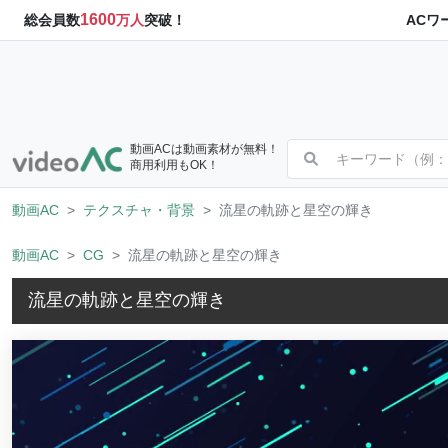
1600
ACワ
総会員数
万人
突破！
動画ACは動画素材が無料！
商用利用もOK！
動画AC
テクスチャ・背景
流星の軌跡と星空の輝き
動画AC
CG
流星の軌跡と星空の輝き
流星の軌跡と星空の輝き