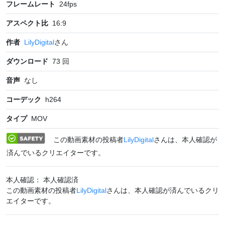
フレームレート
24
fps
アスペクト比
16:9
作者
LilyDigital
さん
ダウンロード
73
回
音声
なし
コーデック
h264
タイプ
MOV
この動画素材の投稿者
LilyDigital
さんは、本人確認が
済んでいるクリエイターです。
本人確認： 本人確認済
この動画素材の投稿者
LilyDigital
さんは、本人確認が済んでいるクリ
エイターです。