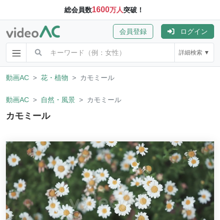
1600
総会員数
万人
突破！
会員登録
ログイン
詳細検索 ▼
動画AC
花・植物
カモミール
動画AC
自然・風景
カモミール
カモミール