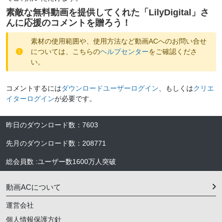
素敵な無料動画を提供してくれた「
LilyDigital
」さ
んに応援のコメントを贈ろう！
素材の使用範囲や、使用方法など動画ACへのお問い合せ
については、こちらの
ヘルプセンター
をご確認くださ
い。
コメントするには
ダウンロードユーザーログイン
、もしくは
クリエ
イターログイン
が必要です。
昨日のダウンロード数
：
7603
先月のダウンロード数
：
208771
総会員数
:
ユーザー数
1600万人
突破
動画ACについて
運営会社
個人情報保護方針