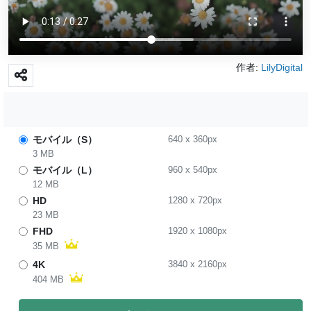
作者:
LilyDigital
モバイル（S）
640
x
360
px
3 MB
モバイル（L）
960
x
540
px
12 MB
HD
1280
x
720
px
23 MB
FHD
1920
x
1080
px
35 MB
4K
3840
x
2160
px
404 MB