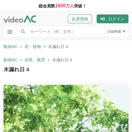
1600
総会員数
万人
突破！
会員登録
ログイン
詳細検索 ▼
動画AC
花・植物
木漏れ日 4
動画AC
自然・風景
木漏れ日 4
木漏れ日 4