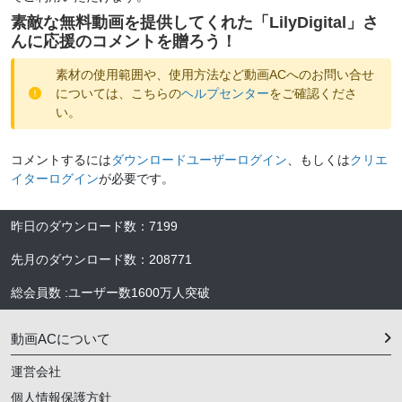
素敵な無料動画を提供してくれた「
LilyDigital
」さ
んに応援のコメントを贈ろう！
素材の使用範囲や、使用方法など動画ACへのお問い合せ
については、こちらの
ヘルプセンター
をご確認くださ
い。
コメントするには
ダウンロードユーザーログイン
、もしくは
クリエ
イターログイン
が必要です。
昨日のダウンロード数
：
7199
先月のダウンロード数
：
208771
総会員数
:
ユーザー数
1600万人
突破
動画ACについて
運営会社
個人情報保護方針