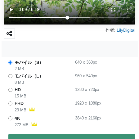
作者:
LilyDigital
モバイル（S）
640
x
360
px
2 MB
モバイル（L）
960
x
540
px
8 MB
HD
1280
x
720
px
15 MB
FHD
1920
x
1080
px
23 MB
4K
3840
x
2160
px
272 MB