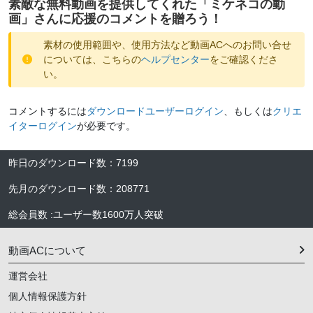
素敵な無料動画を提供してくれた「
ミケネコの動
画
」さんに応援のコメントを贈ろう！
素材の使用範囲や、使用方法など動画ACへのお問い合せ
については、こちらの
ヘルプセンター
をご確認くださ
い。
コメントするには
ダウンロードユーザーログイン
、もしくは
クリエ
イターログイン
が必要です。
昨日のダウンロード数
：
7199
先月のダウンロード数
：
208771
総会員数
:
ユーザー数
1600万人
突破
動画ACについて
運営会社
個人情報保護方針