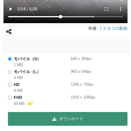
作者:
ミケネコの動画
モバイル（S）
640
x
360
px
1 MB
モバイル（L）
960
x
540
px
4 MB
HD
1280
x
720
px
8 MB
FHD
1920
x
1080
px
50 MB
ダウンロード