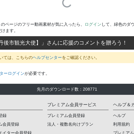
Loading...
このページのフリー動画素材が気に入ったら、
ログイン
して、緑色のダ
だけます。
丹後市観光大使】
」さんに応援のコメントを贈ろう！
いては、こちらの
ヘルプセンター
をご確認ください。
ターログイン
が必要です。
先月のダウンロード数
：
208771
プレミアム会員サービス
ヘルプ＆
登録
プレミアム会員登録
ヘルプ
ム会員登録
法人・複数名向けプラン
利用規約
エイター会員登録
プレミア