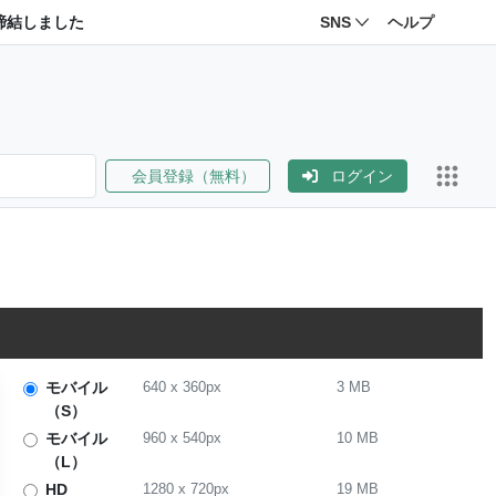
締結しました
SNS
ヘルプ
会員登録（無料）
ログイン
モバイル
640
x
360
px
3 MB
（S）
モバイル
960
x
540
px
10 MB
（L）
HD
1280
x
720
px
19 MB