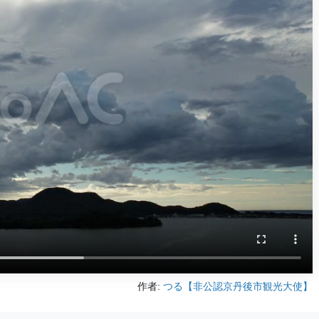
作者:
つる【非公認京丹後市観光大使】