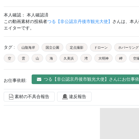
本人確認： 本人確認済
この動画素材の投稿者
つる【非公認京丹後市観光大使】
さんは、本人
エイターです。
タグ
:
山陰海岸
国立公園
定点撮影
ドローン
ホバーリング
空
雲
山
海
久美浜
湾
大明神
岬
空
海面
京都府
京丹後市
丹後
山陰
京都北部
日本
つる【非公認京丹後市観光大使】
さんにお仕事
お仕事依頼:
白
青
グレー
空バック
海上
素材の不具合報告
違反報告