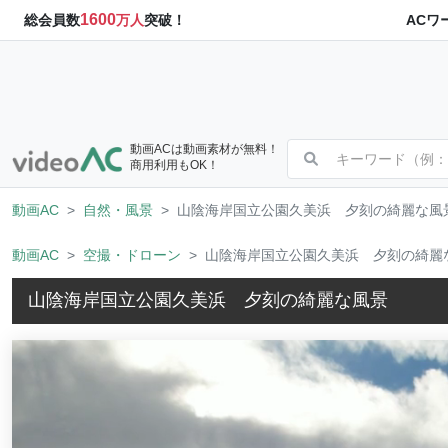
1600
ACワ
総会員数
万人
突破！
動画ACは動画素材が無料！
商用利用もOK！
動画AC
自然・風景
山陰海岸国立公園久美浜 夕刻の綺麗な風
動画AC
空撮・ドローン
山陰海岸国立公園久美浜 夕刻の綺麗
山陰海岸国立公園久美浜 夕刻の綺麗な風景