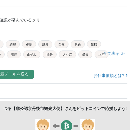
確認が済んでいるクリ
綺麗
夕刻
風景
自然
景色
景観
全て表示 ≫
撮
海岸
山並み
海景
入り江
曇天
上空
海側
日本
無人
テキストスペース
コピースペース
依頼メールを送る
お仕事依頼とは?
つる【非公認京丹後市観光大使】
さんをビットコインで応援しよう!