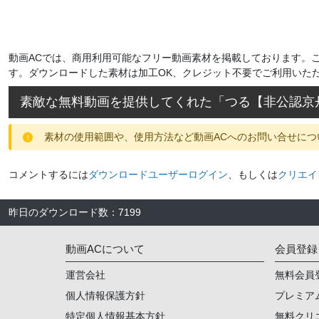
動画ACでは、商用利用可能なフリー動画素材を掲載しております。
す。ダウンロードした素材は加工OK、クレジット不要でご利用いた
素敵な無料動画を提供してくれた「
つる【非公認京
素材の使用範囲や、使用方法など動画ACへのお問い合せにつ
コメントするには
ダウンロードユーザーログイン
、もしくは
クリエイ
昨日のダウンロード数
：
7199
動画ACについて
会員登録
運営会社
無料会員
個人情報保護方針
プレミア
特定個人情報基本方針
無料クリ