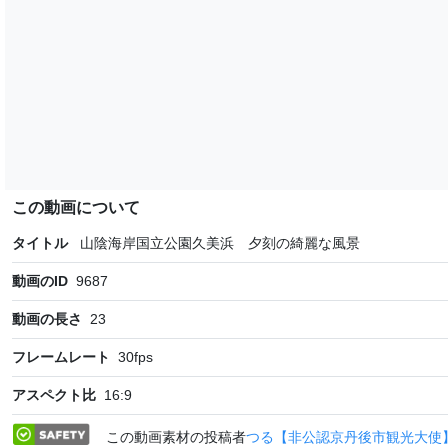
この動画について
タイトル
山陰海岸国立公園久美浜 夕刻の綺麗な風景
動画のID
9687
動画の長さ
23
フレームレート
30
fps
アスペクト比
16:9
この動画素材の投稿者
つる【非公認京丹後市観光大使