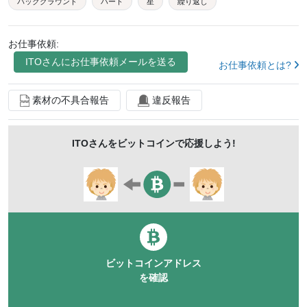
バックグラウンド
ハート
星
繰り返し
ポップ
キュート
スター
夢かわ
夢
お仕事依頼:
夢かわいい
パステル
パステルカラー
ふわふわ
ITO
さんにお仕事依頼メールを送る
お仕事依頼とは?
ふんわり
素材の不具合報告
違反報告
ITO
さんをビットコインで応援しよう!
ビットコインアドレス
を確認