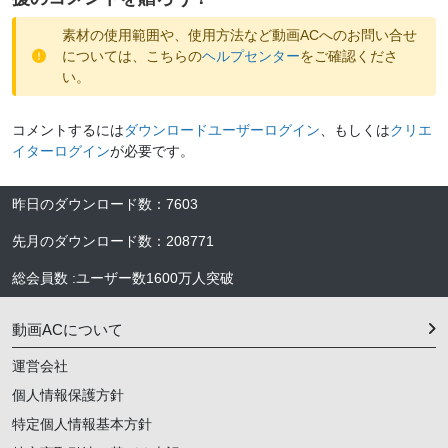
素材の使用範囲や、使用方法など動画ACへのお問い合せ
については、こちらの
ヘルプセンター
をご確認くださ
い。
コメントするには
ダウンロードユーザーログイン
、もしくは
クリエ
イターログイン
が必要です。
昨日のダウンロード数
：
7603
先月のダウンロード数
：
208771
総会員数
:
ユーザー数
1600万人
突破
動画ACについて
運営会社
個人情報保護方針
特定個人情報基本方針