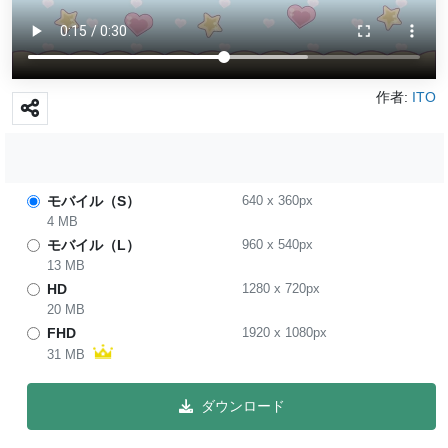
作者:
ITO
モバイル（S）
640
x
360
px
4 MB
モバイル（L）
960
x
540
px
13 MB
HD
1280
x
720
px
20 MB
FHD
1920
x
1080
px
31 MB
ダウンロード