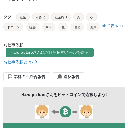
タグ
:
紅葉
もみじ
紅葉狩り
湖
秋
全て表示 ≫
ドローン
撮影
木々
色
自然
風景
景色
背景
水面
リフレクション
緑
お仕事依頼:
黄色
オレンジ
レッド
美観
写真
Haru picture
さんにお仕事依頼メールを送る
フォトジェニック
シーズン
散策
彩り
お仕事依頼とは?
リフレッシュ
穏やか
トラベル
トラッキング
素材の不具合報告
違反報告
ナチュラル
季節
旅行
観光
美しい
綺麗
光景
カラフル
リラックス
落ち葉
Haru picture
さんをビットコインで応援しよう!
アウトドア
風情
森林
水辺
休日
トラベルフォト
テキストスペース
コピースペース
スペース
余白
ai生成
ai生成ツール使用素材