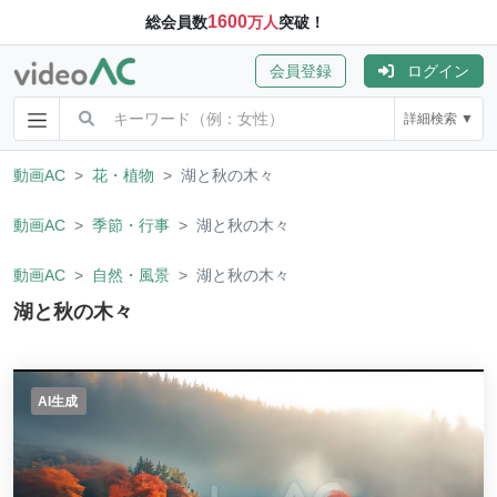
1600
総会員数
万人
突破！
会員登録
ログイン
詳細検索 ▼
動画AC
花・植物
湖と秋の木々
動画AC
季節・行事
湖と秋の木々
動画AC
自然・風景
湖と秋の木々
湖と秋の木々
AI生成