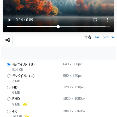
作者:
Haru picture
モバイル（S）
640
x
360
px
814 KB
モバイル（L）
960
x
540
px
3 MB
HD
1280
x
720
px
6 MB
FHD
1920
x
1080
px
9 MB
4K
3840
x
2160
px
16 MB