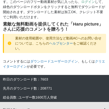
す。このページのフリー動画素材が気に入ったら、
ログイン
して、
緑色のダウンロードボタンをクリックすると無料でダウンロードが
開始されます。ダウンロードした素材は加工OK、クレジット不要
でご利用いただけます。
素敵な無料動画を提供してくれた「
Haru picture
」
さんに応援のコメントを贈ろう！
素材の使用範囲や、使用方法など動画ACへのお問い合せ
については、こちらの
ヘルプセンター
をご確認くださ
い。
コメントするには
ダウンロードユーザーログイン
、もしくは
クリエ
イターログイン
が必要です。
昨日のダウンロード数
：
7603
先月のダウンロード数
：
208771
総会員数
:
ユーザー数
1600万人
突破