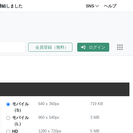
締結しました
SNS
ヘルプ
会員登録（無料）
ログイン
モバイル
640
x
360
px
719 KB
（S）
モバイル
960
x
540
px
3 MB
（L）
HD
1280
x
720
px
5 MB