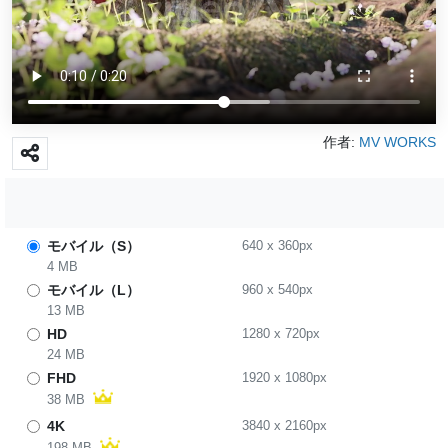
作者:
MV WORKS
モバイル（S）
640
x
360
px
4 MB
モバイル（L）
960
x
540
px
13 MB
HD
1280
x
720
px
24 MB
FHD
1920
x
1080
px
38 MB
4K
3840
x
2160
px
198 MB