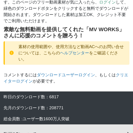
す。このページのフリー動画素材が気に入ったら、
ログイン
して、
緑色のダウンロードボタンをクリックすると無料でダウンロードが
開始されます。ダウンロードした素材は加工OK、クレジット不要
でご利用いただけます。
素敵な無料動画を提供してくれた「
MV WORKS
」
さんに応援のコメントを贈ろう！
素材の使用範囲や、使用方法など動画ACへのお問い合せ
については、こちらの
ヘルプセンター
をご確認くださ
い。
コメントするには
ダウンロードユーザーログイン
、もしくは
クリエ
イターログイン
が必要です。
昨日のダウンロード数
：
6817
先月のダウンロード数
：
208771
総会員数
:
ユーザー数
1600万人
突破