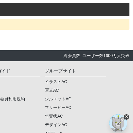
総会員数
:
ユーザー数
1600万人
突破
ガイド
グループサイト
イラストAC
写真AC
ム会員利用規約
シルエットAC
フリービーAC
×
年賀状AC
デザインAC