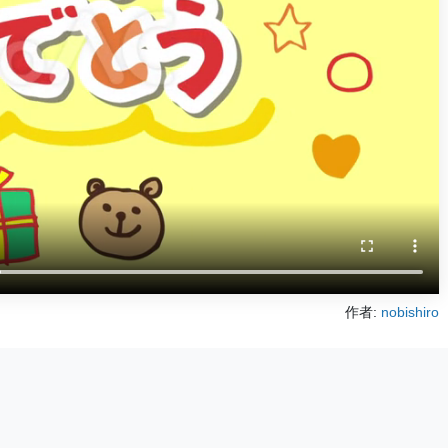
作者:
nobishiro