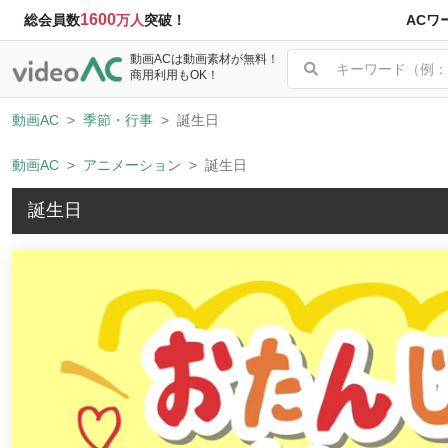
1600
ACワ
総会員数
万人
突破！
動画ACは動画素材が無料！
商用利用もOK！
動画AC
季節・行事
誕生日
動画AC
アニメーション
誕生日
誕生日