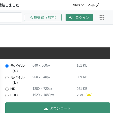
締結しました
SNS
ヘルプ
会員登録（無料）
ログイン
モバイル
640
x
360
px
181 KB
（S）
モバイル
960
x
540
px
509 KB
（L）
HD
1280
x
720
px
921 KB
FHD
1920
x
1080
px
2 MB
ダウンロード