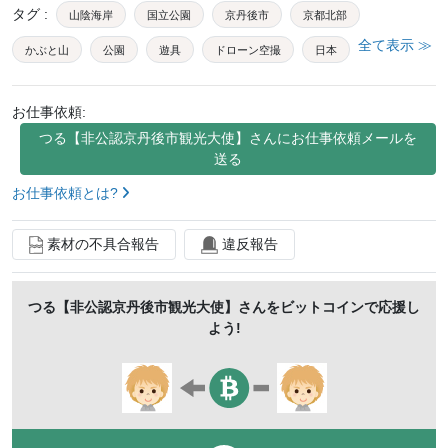
タグ
:
山陰海岸
国立公園
京丹後市
京都北部
全て表示 ≫
かぶと山
公園
遊具
ドローン空撮
日本
無人
樹海
森
木
桜
アスレチック
お仕事依頼:
快晴
影
芝生
植物
木製
遊び
つる【非公認京丹後市観光大使】
さんにお仕事依頼メールを
子供用
久美浜町
日本海側
山陰
山
送る
道具
自然
風景
景色
田舎
近畿
お仕事依頼とは?
京都府
素材の不具合報告
違反報告
つる【非公認京丹後市観光大使】
さんをビットコインで応援し
よう!