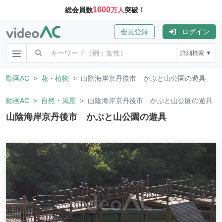
1600
総会員数
万人
突破！
会員登録
ログイン
詳細検索 ▼
動画AC
花・植物
山陰海岸京丹後市 かぶと山公園の遊具
動画AC
自然・風景
山陰海岸京丹後市 かぶと山公園の遊具
山陰海岸京丹後市 かぶと山公園の遊具