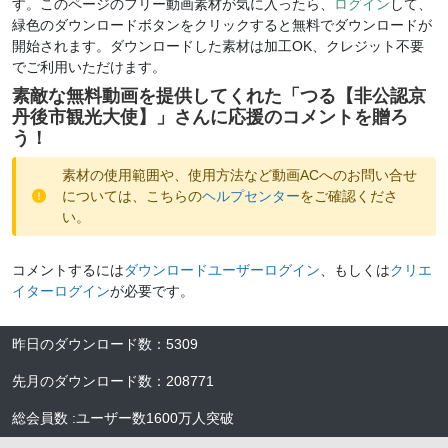
す。このページのフリー動画素材が気に入ったら、
ログイン
して、
緑色のダウンロードボタンをクリックすると無料でダウンロードが
開始されます。ダウンロードした素材は加工OK、クレジット不要
でご利用いただけます。
素敵な無料動画を提供してくれた「
つる【非公認京
丹後市観光大使】
」さんに応援のコメントを贈ろ
う！
素材の使用範囲や、使用方法など動画ACへのお問い合せ
については、こちらの
ヘルプセンター
をご確認くださ
い。
コメントするには
ダウンロードユーザーログイン
、もしくは
クリエ
イターログイン
が必要です。
昨日のダウンロード数
：
5309
先月のダウンロード数
：
208771
総会員数
:
ユーザー数
1600万人
突破