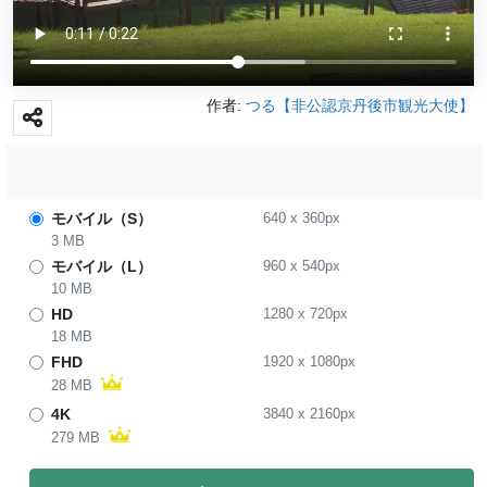
作者:
つる【非公認京丹後市観光大使】
モバイル（S）
640
x
360
px
3 MB
モバイル（L）
960
x
540
px
10 MB
HD
1280
x
720
px
18 MB
FHD
1920
x
1080
px
28 MB
4K
3840
x
2160
px
279 MB