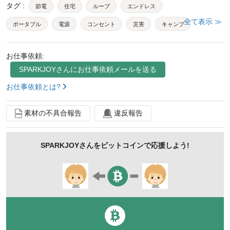
タグ
:
節電
住宅
ループ
エンドレス
全て表示 ≫
ポータブル
電源
コンセント
災害
キャンプ
避難
被災
緊急
バッテリー
電気
自然
お仕事依頼:
山
ベランダ
バルコニー
ソーラー
パネル
SPARKJOY
さんにお仕事依頼メールを送る
充電
晴れ
晴天
快晴
モバイル
発電
お仕事依頼とは?
トラブル
節約
太陽
素材の不具合報告
違反報告
SPARKJOY
さんをビットコインで応援しよう!