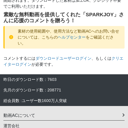
開始されます。ダウンロードした素材は加工OK、クレジット不要
でご利用いただけます。
素敵な無料動画を提供してくれた「
SPARKJOY
」さ
んに応援のコメントを贈ろう！
素材の使用範囲や、使用方法など動画ACへのお問い合せ
については、こちらの
ヘルプセンター
をご確認くださ
い。
コメントするには
ダウンロードユーザーログイン
、もしくは
クリエ
イターログイン
が必要です。
昨日のダウンロード数
：
7603
先月のダウンロード数
：
208771
総会員数
:
ユーザー数
1600万人
突破
動画ACについて
運営会社