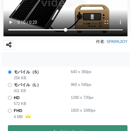
作者:
SPARKJOY
モバイル（S）
640
x
360
px
256 KB
モバイル（L）
960
x
540
px
411 KB
HD
1280
x
720
px
572 KB
FHD
1920
x
1080
px
4 MB