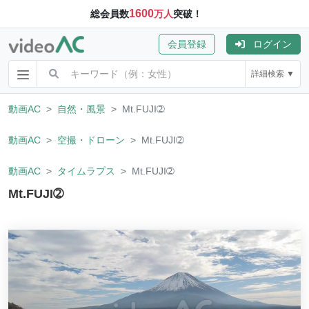
1600
総会員数
万人
突破！
会員登録
ログイン
詳細検索 ▼
動画AC
自然・風景
Mt.FUJI➁
動画AC
空撮・ドローン
Mt.FUJI➁
動画AC
タイムラプス
Mt.FUJI➁
Mt.FUJI➁