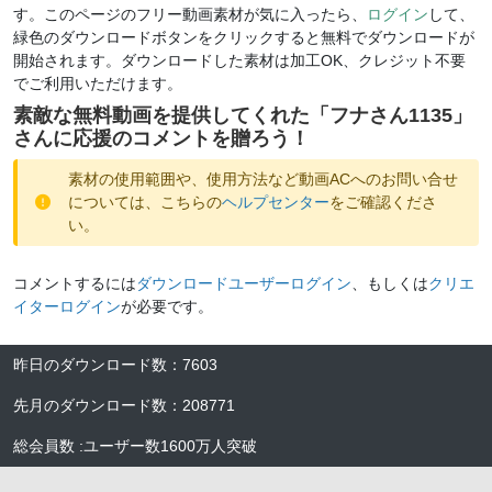
す。このページのフリー動画素材が気に入ったら、
ログイン
して、
緑色のダウンロードボタンをクリックすると無料でダウンロードが
開始されます。ダウンロードした素材は加工OK、クレジット不要
でご利用いただけます。
素敵な無料動画を提供してくれた「
フナさん1135
」
さんに応援のコメントを贈ろう！
素材の使用範囲や、使用方法など動画ACへのお問い合せ
については、こちらの
ヘルプセンター
をご確認くださ
い。
コメントするには
ダウンロードユーザーログイン
、もしくは
クリエ
イターログイン
が必要です。
昨日のダウンロード数
：
7603
先月のダウンロード数
：
208771
総会員数
:
ユーザー数
1600万人
突破