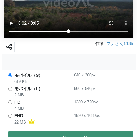
作者:
フナさん1135
モバイル（S）
640
x
360
px
619 KB
モバイル（L）
960
x
540
px
2 MB
HD
1280
x
720
px
4 MB
FHD
1920
x
1080
px
22 MB