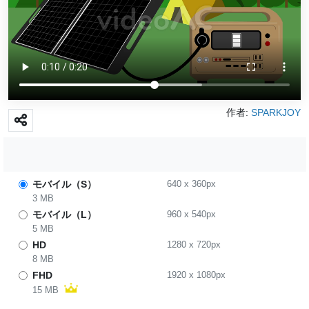
作者:
SPARKJOY
モバイル（S）
640
x
360
px
3 MB
モバイル（L）
960
x
540
px
5 MB
HD
1280
x
720
px
8 MB
FHD
1920
x
1080
px
15 MB