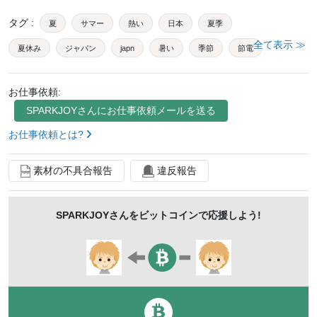
タグ
:
夏
サマー
熱い
日本
夏季
全て表示 ≫
夏休み
ジャパン
japn
暑い
季節
節電
ループ
エンドレス
ポータブル
電源
お仕事依頼:
コンセント
災害
キャンプ
避難
被災
SPARKJOY
さんにお仕事依頼メールを送る
緊急
バッテリー
電気
自然
山
お仕事依頼とは?
ソーラー
太陽光
発電
モバイル
パネル
素材の不具合報告
違反報告
充電
太陽
晴れ
快晴
晴天
森
テント
木
SPARKJOY
さんをビットコインで応援しよう!