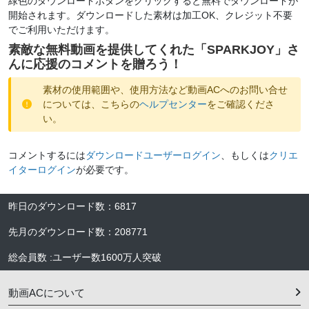
緑色のダウンロードボタンをクリックすると無料でダウンロードが
開始されます。ダウンロードした素材は加工OK、クレジット不要
でご利用いただけます。
素敵な無料動画を提供してくれた「
SPARKJOY
」さ
んに応援のコメントを贈ろう！
素材の使用範囲や、使用方法など動画ACへのお問い合せ
については、こちらの
ヘルプセンター
をご確認くださ
い。
コメントするには
ダウンロードユーザーログイン
、もしくは
クリエ
イターログイン
が必要です。
昨日のダウンロード数
：
6817
先月のダウンロード数
：
208771
総会員数
:
ユーザー数
1600万人
突破
動画ACについて