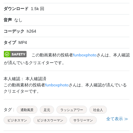
ダウンロード
1.5k
回
音声
なし
コーデック
h264
タイプ
MP4
この動画素材の投稿者
funboxphoto
さんは、本人確認
が済んでいるクリエイターです。
本人確認： 本人確認済
この動画素材の投稿者
funboxphoto
さんは、本人確認が済んでいる
クリエイターです。
タグ
:
通勤風景
足元
ラッシュアワー
社会人
全て表示 ≫
ビジネスマン
ビジネスウーマン
サラリーマン
日本人
通勤通学
混雑
人込み
駅