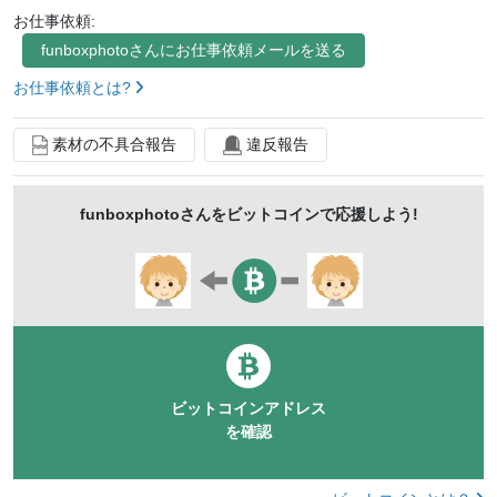
お仕事依頼:
ターミナル
人々
群衆
混む
都会
東京
funboxphoto
さんにお仕事依頼メールを送る
会社員
人混み
急ぐ
歩く
都市
出勤
お仕事依頼とは?
都市風景
ビジネスイメージ
社会
首都圏
素材の不具合報告
違反報告
funboxphoto
さんをビットコインで応援しよう!
ビットコインアドレス
を確認