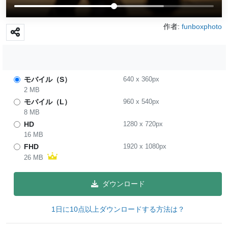
作者:
funboxphoto
モバイル（S）
640
x
360
px
2 MB
モバイル（L）
960
x
540
px
8 MB
HD
1280
x
720
px
16 MB
FHD
1920
x
1080
px
26 MB
ダウンロード
1日に10点以上ダウンロードする方法は？