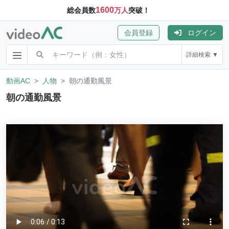
1600
総会員数
万人
突破！
会員登録
ログイン
詳細検索 ▼
動画AC
人物
朝の通勤風景
朝の通勤風景