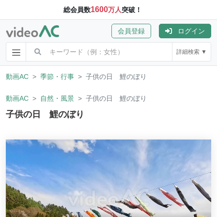
1600
総会員数
万人
突破！
会員登録
ログイン
詳細検索 ▼
動画AC
季節・行事
子供の日 鯉のぼり
動画AC
自然・風景
子供の日 鯉のぼり
子供の日 鯉のぼり