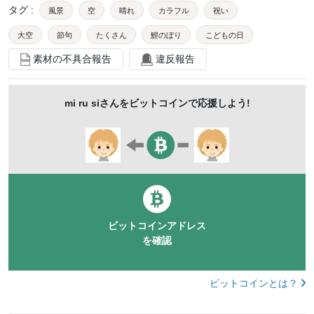
タグ
:
風景
空
晴れ
カラフル
祝い
大空
節句
たくさん
鯉のぼり
こどもの日
素材の不具合報告
違反報告
端午の節句
子供の日
年中行事
泳ぐ
道の駅
こいのぼり
たなびく
はためく
5月5日
mi ru si
さんをビットコインで応援しよう!
青ぞら
南きよさと
ビットコインアドレス
を確認
ビットコインとは？