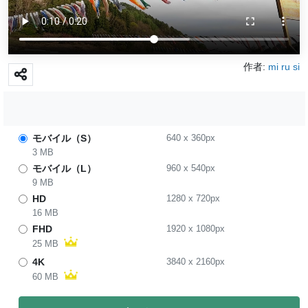
作者:
mi ru si
モバイル（S）
640
x
360
px
3 MB
モバイル（L）
960
x
540
px
9 MB
HD
1280
x
720
px
16 MB
FHD
1920
x
1080
px
25 MB
4K
3840
x
2160
px
60 MB