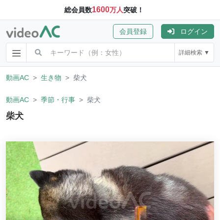
1600
総会員数
万人
突破！
会員登録
ログイン
詳細検索 ▼
動画AC
生き物
柴犬
動画AC
季節・行事
柴犬
柴犬