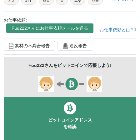
メス
めす
成犬
犬
黒柴
豆柴
いぬ
イヌ
哺乳類
生き物
黒
まろ
お仕事依頼:
マロ
外
くつろぐ
動物
かわいい
生物
Fuu222
さんにお仕事依頼メールを送る
お仕事依頼とは?
ペット
キュート
日本犬
晴れ
小型犬
和犬
陸の哺乳類
可愛い
愛犬
仲良し
素材の不具合報告
違反報告
昼
休憩
柴
家庭犬
家族
陸上動物
Fuu222
さんをビットコインで応援しよう!
ウッドデッキ
春
6月
生え変わり
毛が抜ける
換毛期
ビットコインアドレス
を確認