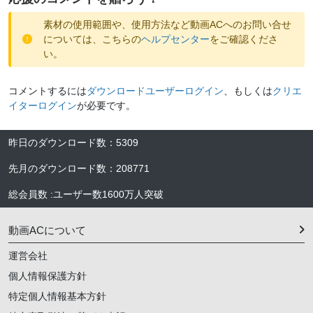
素材の使用範囲や、使用方法など動画ACへのお問い合せ
については、こちらの
ヘルプセンター
をご確認くださ
い。
コメントするには
ダウンロードユーザーログイン
、もしくは
クリエ
イターログイン
が必要です。
昨日のダウンロード数
：
5309
先月のダウンロード数
：
208771
総会員数
:
ユーザー数
1600万人
突破
動画ACについて
運営会社
個人情報保護方針
特定個人情報基本方針