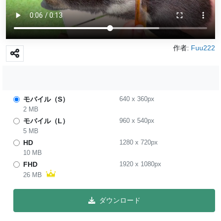
作者:
Fuu222
モバイル（S）
640
x
360
px
2 MB
モバイル（L）
960
x
540
px
5 MB
HD
1280
x
720
px
10 MB
FHD
1920
x
1080
px
26 MB
ダウンロード