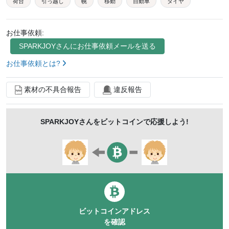
荷台
引っ越し
幌
移動
自動車
タイヤ
排気ガス
ガソリン
白
ホワイト
道路
お仕事依頼:
運転
ドライバー
配達
運送
宅配
仕事
SPARKJOY
さんにお仕事依頼メールを送る
お仕事依頼とは?
素材の不具合報告
違反報告
SPARKJOY
さんをビットコインで応援しよう!
ビットコインアドレス
を確認