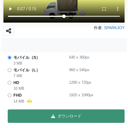
作者:
SPARKJOY
モバイル（S）
640
x
360
px
3 MB
モバイル（L）
960
x
540
px
7 MB
HD
1280
x
720
px
10 MB
FHD
1920
x
1080
px
14 MB
ダウンロード