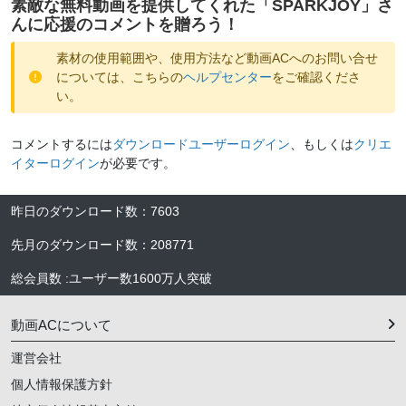
素敵な無料動画を提供してくれた「
SPARKJOY
」さ
んに応援のコメントを贈ろう！
素材の使用範囲や、使用方法など動画ACへのお問い合せ
については、こちらの
ヘルプセンター
をご確認くださ
い。
コメントするには
ダウンロードユーザーログイン
、もしくは
クリエ
イターログイン
が必要です。
昨日のダウンロード数
：
7603
先月のダウンロード数
：
208771
総会員数
:
ユーザー数
1600万人
突破
動画ACについて
運営会社
個人情報保護方針